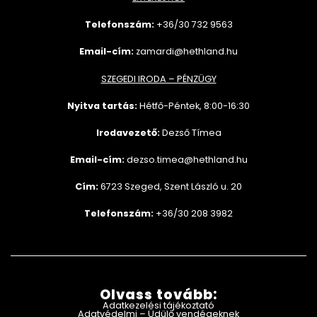
Telefonszám:
+36/30 732
9563
Email-cím:
zamardi@hethland.hu
SZEGEDI IRODA – PÉNZÜGY
Nyitva tartás:
Hétfő-Péntek, 8:00-16:30
Irodavezető:
Dezső Tímea
Email-cím:
dezso.timea@hethland.hu
Cím:
6723 Szeged, Szent László u. 20
Telefonszám:
+36/30 208 3982
Olvass tovább:
Adatkezelési tájékoztató
Adatvédelmi – Üdülő vendégeknek