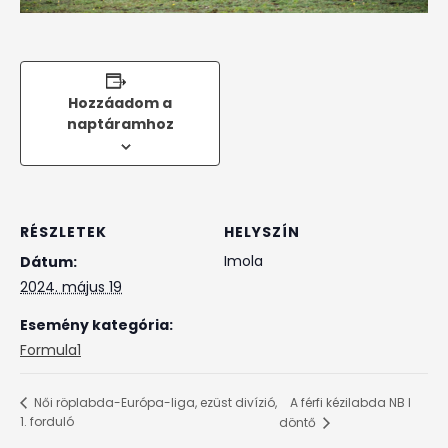
Hozzáadom a
naptáramhoz
RÉSZLETEK
HELYSZÍN
Imola
Dátum:
2024. május 19
Esemény kategória:
Formula1
A férfi kézilabda NB I
Női röplabda-Európa-liga, ezüst divízió,
1. forduló
döntő