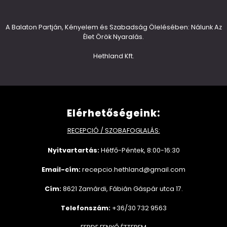
A Balaton Partján, Kényelem és Szabadság Ölelésében: Nálunk Az
Élet Örök Nyaralás.
Hethland Kft.
Elérhetőségeink:
RECEPCIÓ / SZOBAFOGLALÁS:
Nyitvartartás:
Hétfő-Péntek, 8:00-16:30
Email-cím:
recepcio.hethland@gmail.com
Cím:
8621 Zamárdi, Fábián Gáspár utca 17.
Telefonszám:
+36/30 732 9563