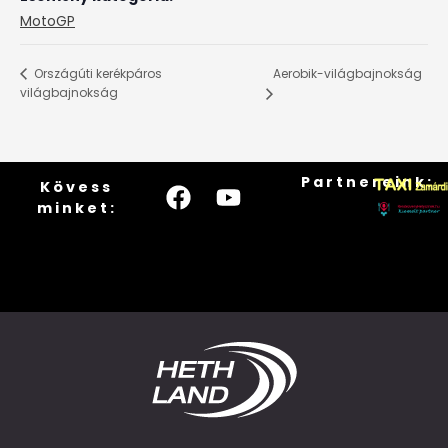
MotoGP
Aerobik-világbajnokság
Országúti kerékpáros
világbajnokság
Partnereink:
Kövess
minket: