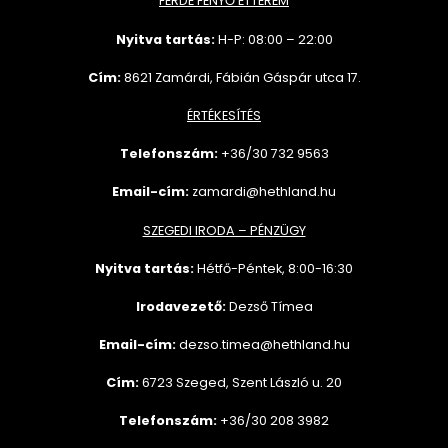
FERDE FENYŐ ÉTTEREM
Nyitva tartás:
H-P: 08:00 – 22:00
Cím:
8621 Zamárdi, Fábián Gáspár utca 17.
ÉRTÉKESÍTÉS
Telefonszám:
+36/30 732
9563
Email-cím:
zamardi@hethland.hu
SZEGEDI IRODA – PÉNZÜGY
Nyitva tartás:
Hétfő-Péntek, 8:00-16:30
Irodavezető:
Dezső Tímea
Email-cím:
dezso.timea@hethland.hu
Cím:
6723 Szeged, Szent László u. 20
Telefonszám:
+36/30 208 3982