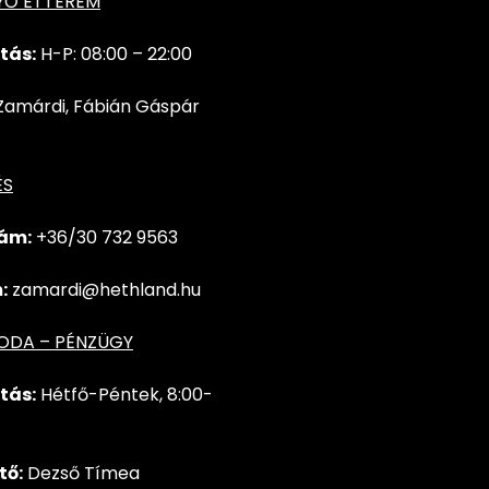
YŐ ÉTTEREM
tás:
H-P: 08:00 – 22:00
Zamárdi, Fábián Gáspár
ÉS
ám:
+36/30 732
9563
:
zamardi@hethland.hu
RODA – PÉNZÜGY
tás:
Hétfő-Péntek, 8:00-
tő:
Dezső Tímea