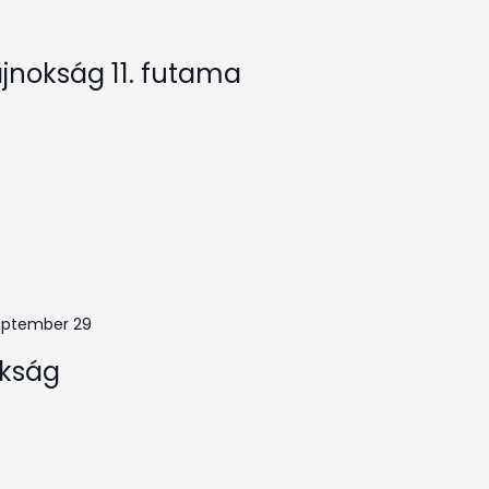
bajnokság 11. futama
eptember 29
okság