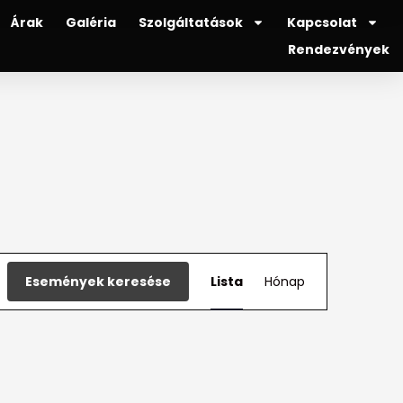
Árak
Galéria
Szolgáltatások
Kapcsolat
Rendezvények
Esemény
Események keresése
Lista
Hónap
nézet
navigáció