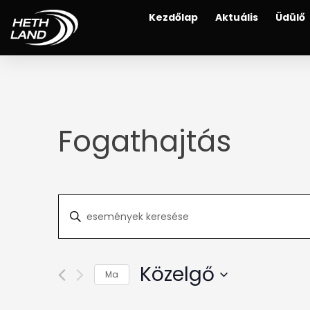
Kezdőlap
Aktuális
Üdülő
Fogathajtás
Események
Írja
be
keresése
a
és
keresőszót.
Közelgő
Ma
Keresse
nézet
meg
Dátum
választás