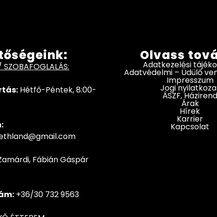
tőségeink:
Olvass tov
Adatkezelési tájék
/ SZOBAFOGLALÁS:
Adatvédelmi – Üdülő v
Impresszum
Jogi nyilatkoza
rtás:
Hétfő-Péntek, 8:00-
ÁSZF, Háziren
Árak
Hírek
Karrier
:
Kapcsolat
hethland@gmail.com
Zamárdi, Fábián Gáspár
ám:
+36/30 732 9563