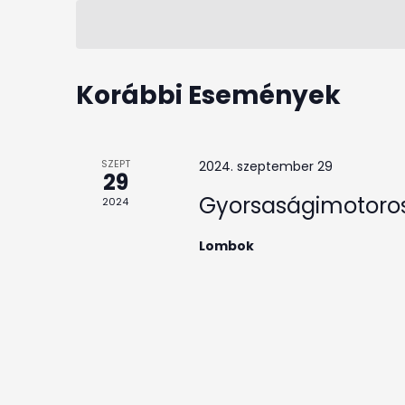
a
kiválasztása.
Események-
t
a
keresőszóval.
Korábbi Események
SZEPT
2024. szeptember 29
29
Gyorsaságimotoros
2024
Lombok