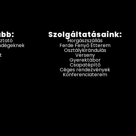
ább:
Szolgáltatásaink:
oztató
Horgászszállás
endégeknek
Ferde Fenyő Étterem
Osztálykirándulás
t
Verseny
d
Gyerektábor
Csapatépítő
Céges rendezvények
Konferenciaterem