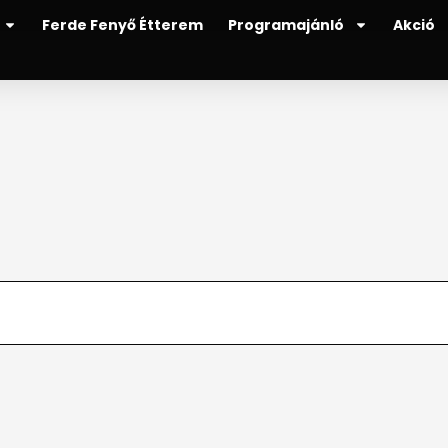
Ferde Fenyő Étterem
Programajánló
Akció