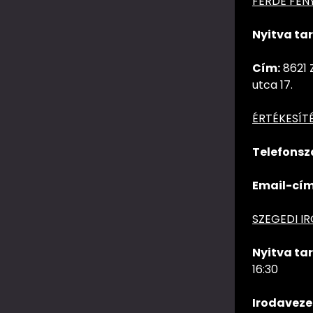
FERDE FEN
Nyitva tar
Cím:
8621 
utca 17.
ÉRTÉKESÍT
Telefonsz
Email-cím
SZEGEDI I
Nyitva tar
16:30
Irodaveze