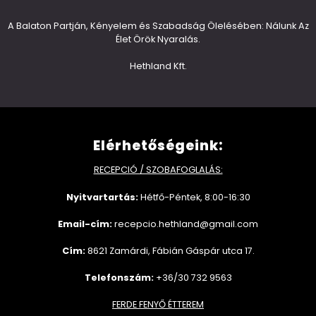
A Balaton Partján, Kényelem és Szabadság Ölelésében: Nálunk Az
Élet Örök Nyaralás.
Hethland Kft.
Elérhetőségeink:
RECEPCIÓ / SZOBAFOGLALÁS:
Nyitvartartás:
Hétfő-Péntek, 8:00-16:30
Email-cím:
recepcio.hethland@gmail.com
Cím:
8621 Zamárdi, Fábián Gáspár utca 17.
Telefonszám:
+36/30 732 9563
FERDE FENYŐ ÉTTEREM