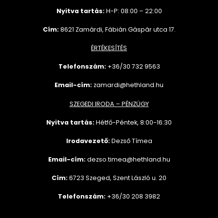
Nyitva tartás:
H-P: 08:00 – 22:00
Cím:
8621 Zamárdi, Fábián Gáspár utca 17.
ÉRTÉKESÍTÉS
Telefonszám:
+36/30 732
9563
Email-cím:
zamardi@hethland.hu
SZEGEDI IRODA – PÉNZÜGY
Nyitva tartás:
Hétfő-Péntek, 8:00-16:30
Irodavezető:
Dezső Tímea
Email-cím:
dezso.timea@hethland.hu
Cím:
6723 Szeged, Szent László u. 20
Telefonszám:
+36/30 208 3982