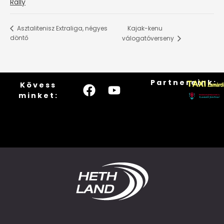
Rally
Kajak-kenu
Asztalitenisz Extraliga, négyes
döntő
válogatóverseny
Partnereink:
Kövess
minket: