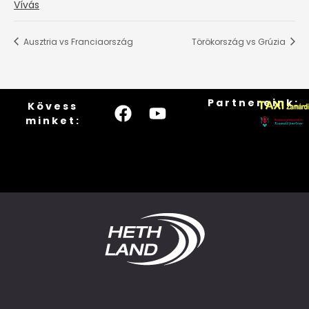
Vívás
Ausztria vs Franciaország
Törökország vs Grúzia
Partnereink:
Kövess
minket: