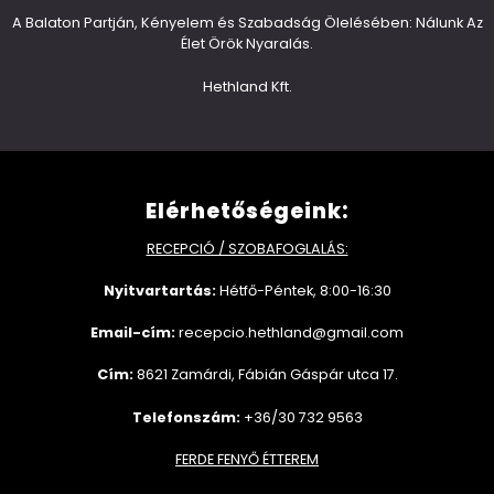
A Balaton Partján, Kényelem és Szabadság Ölelésében: Nálunk Az
Élet Örök Nyaralás.
Hethland Kft.
Elérhetőségeink:
RECEPCIÓ / SZOBAFOGLALÁS:
Nyitvartartás:
Hétfő-Péntek, 8:00-16:30
Email-cím:
recepcio.hethland@gmail.com
Cím:
8621 Zamárdi, Fábián Gáspár utca 17.
Telefonszám:
+36/30 732 9563
FERDE FENYŐ ÉTTEREM