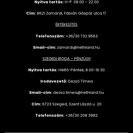
Nyitva tartás:
H-P: 08:00 – 22:00
Cím:
8621 Zamárdi, Fábián Gáspár utca 17.
ÉRTÉKESÍTÉS
Telefonszám:
+36/30 732
9563
Email-cím:
zamardi@hethland.hu
SZEGEDI IRODA – PÉNZÜGY
Nyitva tartás:
Hétfő-Péntek, 8:00-16:30
Irodavezető:
Dezső Tímea
Email-cím:
dezso.timea@hethland.hu
Cím:
6723 Szeged, Szent László u. 20
Telefonszám:
+36/30 208 3982