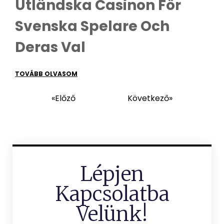
Utländska Casinon För
Svenska Spelare Och
Deras Val
TOVÁBB OLVASOM
«Előző
Következő»
Lépjen
Kapcsolatba
Velünk!