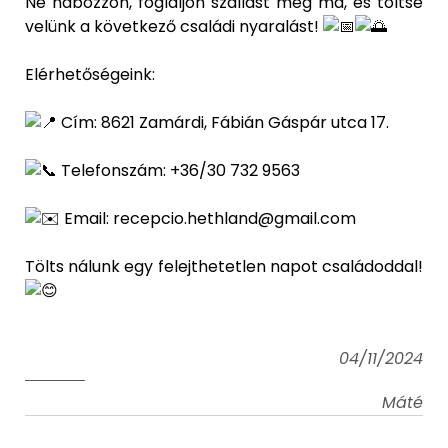
Ne habozzon, foglaljon szállást még ma, és töltse
velünk a következő családi nyaralást!
Elérhetőségeink:
Cím: 8621 Zamárdi, Fábián Gáspár utca 17.
Telefonszám: +36/30 732 9563
Email: recepcio.hethland@gmail.com
Tölts nálunk egy felejthetetlen napot családoddal!
04/11/2024
Máté