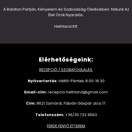
A Balaton Partján, Kényelem és Szabadság Ölelésében: Nálunk Az
Élet Örök Nyaralás.
Hethland Kft.
Elérhetőségeink:
RECEPCIÓ / SZOBAFOGLALÁS:
Nyitvartartás:
Hétfő-Péntek, 8:00-16:30
Email-cím:
recepcio.hethland@gmail.com
Cím:
8621 Zamárdi, Fábián Gáspár utca 17.
Telefonszám:
+36/30 732 9563
FERDE FENYŐ ÉTTEREM