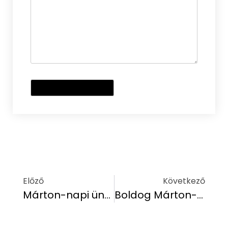
Előző
Következő
Márton-napi ünnepély a Hethland Zamárdi Üdülőben!
Boldog Márton-napot kíván a Hethland Zamárdi Üdülő!