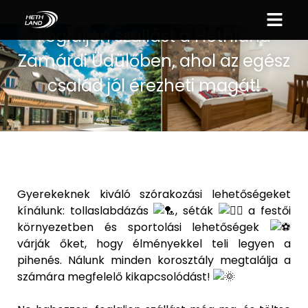
Foglaljon szállást a Hethland
Zamárdi Üdülőben, ahol az egész
család jól érezheti magát!
Gyerekeknek kiváló szórakozási lehetőségeket
kínálunk: tollaslabdázás
, séták
a festői
környezetben és sportolási lehetőségek
várják őket, hogy élményekkel teli legyen a
pihenés. Nálunk minden korosztály megtalálja a
számára megfelelő kikapcsolódást!