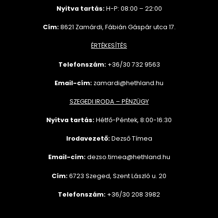
Nyitva tartás:
H-P: 08:00 – 22:00
Cím:
8621 Zamárdi, Fábián Gáspár utca 17.
ÉRTÉKESÍTÉS
Telefonszám:
+36/30 732
9563
Email-cím:
zamardi@hethland.hu
SZEGEDI IRODA – PÉNZÜGY
Nyitva tartás:
Hétfő-Péntek, 8:00-16:30
Irodavezető:
Dezső Tímea
Email-cím:
dezso.timea@hethland.hu
Cím:
6723 Szeged, Szent László u. 20
Telefonszám:
+36/30 208 3982