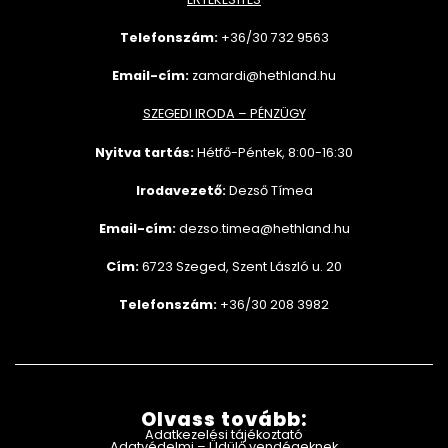
Telefonszám:
+36/30 732
9563
Email-cím:
zamardi@hethland.hu
SZEGEDI IRODA – PÉNZÜGY
Nyitva tartás:
Hétfő-Péntek, 8:00-16:30
Irodavezető:
Dezső Tímea
Email-cím:
dezso.timea@hethland.hu
Cím:
6723 Szeged, Szent László u. 20
Telefonszám:
+36/30 208 3982
Olvass tovább:
Adatkezelési tájékoztató
Adatvédelmi – Üdülő vendégeknek