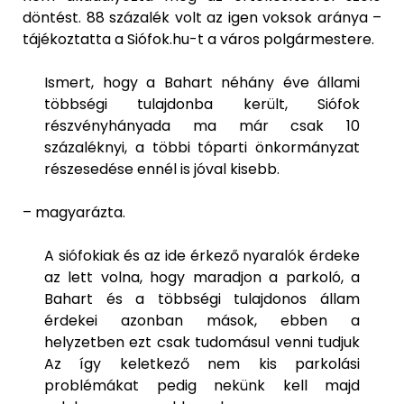
döntést. 88 százalék volt az igen voksok aránya –
tájékoztatta a Siófok.hu-t a város polgármestere.
Ismert, hogy a Bahart néhány éve állami
többségi tulajdonba került, Siófok
részvényhányada ma már csak 10
százaléknyi, a többi tóparti önkormányzat
részesedése ennél is jóval kisebb.
– magyarázta.
A siófokiak és az ide érkező nyaralók érdeke
az lett volna, hogy maradjon a parkoló, a
Bahart és a többségi tulajdonos állam
érdekei azonban mások, ebben a
helyzetben ezt csak tudomásul venni tudjuk
Az így keletkező nem kis parkolási
problémákat pedig nekünk kell majd