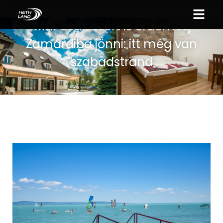
Már csak ezért is érdemes
Zamárdiba jönni: itt még van
szabadstrand