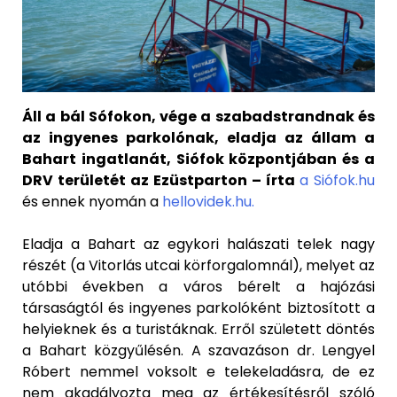
Áll a bál Sófokon, vége a szabadstrandnak és
az ingyenes parkolónak, eladja az állam a
Bahart ingatlanát, Siófok központjában és a
DRV területét az Ezüstparton – írta
a Siófok.hu
és ennek nyomán a
hellovidek.hu.
Eladja a Bahart az egykori halászati telek nagy
részét (a Vitorlás utcai körforgalomnál), melyet az
utóbbi években a város bérelt a hajózási
társaságtól és ingyenes parkolóként biztosított a
helyieknek és a turistáknak. Erről született döntés
a Bahart közgyűlésén. A szavazáson dr. Lengyel
Róbert nemmel voksolt e telekeladásra, de ez
nem akadályozta meg az értékesítésről szóló