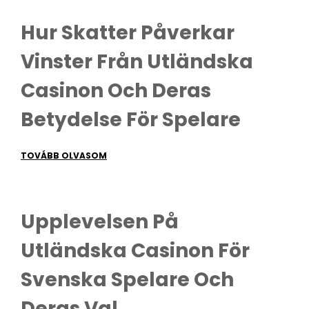
Hur Skatter Påverkar
Vinster Från Utländska
Casinon Och Deras
Betydelse För Spelare
TOVÁBB OLVASOM
Upplevelsen På
Utländska Casinon För
Svenska Spelare Och
Deras Val