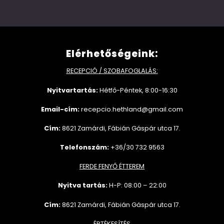
Elérhetőségeink:
RECEPCIÓ / SZOBAFOGLALÁS:
Nyitvartartás:
Hétfő-Péntek, 8:00-16:30
Email-cím:
recepcio.hethland@gmail.com
Cím:
8621 Zamárdi, Fábián Gáspár utca 17.
Telefonszám:
+36/30 732 9563
FERDE FENYŐ ÉTTEREM
Nyitva tartás:
H-P: 08:00 – 22:00
Cím:
8621 Zamárdi, Fábián Gáspár utca 17.
ÉRTÉKESÍTÉS