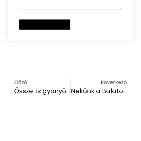
Előző
Következő
Ősszel is gyönyörű látványt nyújt a Zamárdit is érintő híd
Nekünk a Balaton ősszel is a Riviéra