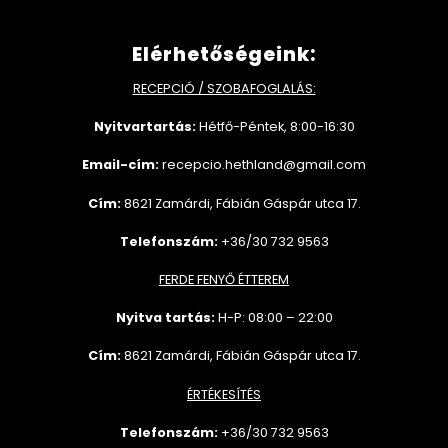
Elérhetőségeink:
RECEPCIÓ / SZOBAFOGLALÁS:
Nyitvartartás:
Hétfő-Péntek, 8:00-16:30
Email-cím:
recepcio.hethland@gmail.com
Cím:
8621 Zamárdi, Fábián Gáspár utca 17.
Telefonszám:
+36/30 732 9563
FERDE FENYŐ ÉTTEREM
Nyitva tartás:
H-P: 08:00 – 22:00
Cím:
8621 Zamárdi, Fábián Gáspár utca 17.
ÉRTÉKESÍTÉS
Telefonszám:
+36/30 732
9563