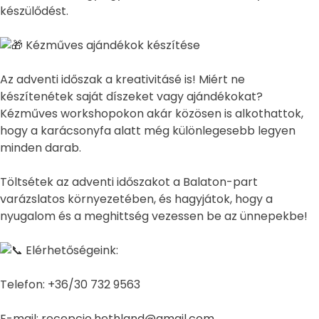
készülődést.
Kézműves ajándékok készítése
Az adventi időszak a kreativitásé is! Miért ne
készítenétek saját díszeket vagy ajándékokat?
Kézműves workshopokon akár közösen is alkothattok,
hogy a karácsonyfa alatt még különlegesebb legyen
minden darab.
Töltsétek az adventi időszakot a Balaton-part
varázslatos környezetében, és hagyjátok, hogy a
nyugalom és a meghittség vezessen be az ünnepekbe!
Elérhetőségeink:
Telefon: +36/30 732 9563
E-mail: recepcio.hethland@gmail.com