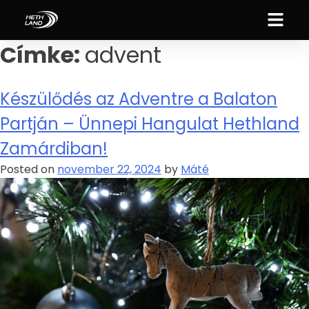
Címke:
advent
Készülődés az Adventre a Balaton
Partján – Ünnepi Hangulat Hethland
Zamárdiban!
Posted on
november 22, 2024
by
Máté