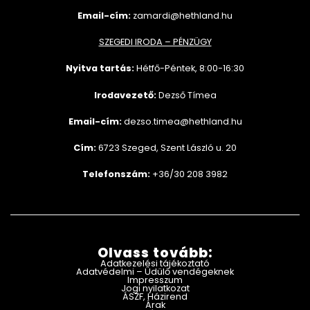
Email-cím:
zamardi@hethland.hu
SZEGEDI IRODA – PÉNZÜGY
Nyitva tartás:
Hétfő-Péntek, 8:00-16:30
Irodavezető:
Dezső Tímea
Email-cím:
dezso.timea@hethland.hu
Cím:
6723 Szeged, Szent László u. 20
Telefonszám:
+36/30 208 3982
Olvass tovább:
Adatkezelési tájékoztató
Adatvédelmi – Üdülő vendégeknek
Impresszum
Jogi nyilatkozat
ÁSZF, Házirend
Árak