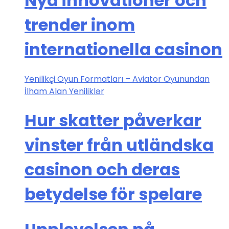
Nya innovationer och
trender inom
internationella casinon
Yenilikçi Oyun Formatları – Aviator Oyunundan
İlham Alan Yeniliklər
Hur skatter påverkar
vinster från utländska
casinon och deras
betydelse för spelare