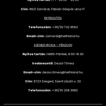
Cím:
8621 Zamárdi, Fábián Gáspár utca 17.
ÉRTÉKESÍTÉS
Telefonszám:
+36/30 732
9563
Email-cím:
zamardi@hethland.hu
SZEGEDI IRODA – PÉNZÜGY
Nyitva tartás:
Hétfő-Péntek, 8:00-16:30
Irodavezető:
Dezső Tímea
Email-cím:
dezso.timea@hethland.hu
Cím:
6723 Szeged, Szent László u. 20
Telefonszám:
+36/30 208 3982