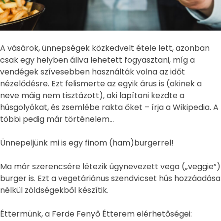
A vásárok, ünnepségek közkedvelt étele lett, azonban
csak egy helyben állva lehetett fogyasztani, míg a
vendégek szívesebben használták volna az időt
nézelődésre. Ezt felismerte az egyik árus is (akinek a
neve máig nem tisztázott), aki lapítani kezdte a
húsgolyókat, és zsemlébe rakta őket – írja a Wikipedia. A
többi pedig már történelem…
Ünnepeljünk mi is egy finom (ham)burgerrel!
Ma már szerencsére létezik úgynevezett vega („veggie”)
burger is. Ezt a vegetáriánus szendvicset hús hozzáadása
nélkül zöldségekből készítik.
Éttermünk, a Ferde Fenyő Étterem elérhetőségei: