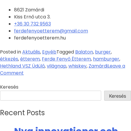
8621 Zamárdi
Kiss Ernő utca 3.
+36 30 732 9563
ferdefenyoetterem@gmail.com
ferdefenyoetterem.hu
Posted in
Aktuális
,
Egyéb
Tagged
Balaton
,
burger
,
étkezés
,
étterem
,
Ferde Fenyő Étterem
,
hamburger
,
Hethland VSZ Üdülő
,
világnap
,
whiskey
,
Zamárdi
Leave a
Comment
Keresés
Keresés
Recent Posts