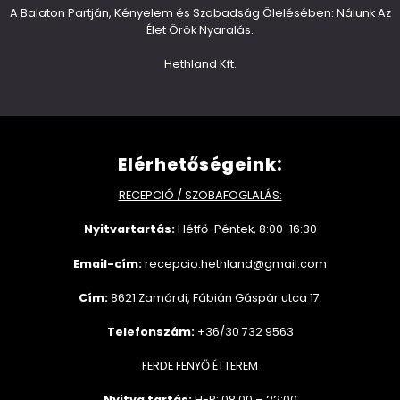
A Balaton Partján, Kényelem és Szabadság Ölelésében: Nálunk Az
Élet Örök Nyaralás.
Hethland Kft.
Elérhetőségeink:
RECEPCIÓ / SZOBAFOGLALÁS:
Nyitvartartás:
Hétfő-Péntek, 8:00-16:30
Email-cím:
recepcio.hethland@gmail.com
Cím:
8621 Zamárdi, Fábián Gáspár utca 17.
Telefonszám:
+36/30 732 9563
FERDE FENYŐ ÉTTEREM
Nyitva tartás:
H-P: 08:00 – 22:00