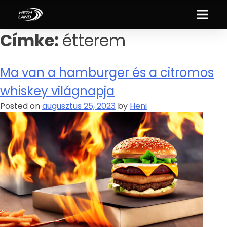
Címke:
étterem
Ma van a hamburger és a citromos
whiskey világnapja
Posted on
augusztus 25, 2023
by
Heni