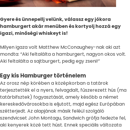
Gyere és ünnepellj velünk, válassz egy jókora
hamburgert akár menüben és kortyolj hozzá egy
igazi, minőségi whiskeyt is!
Milyen igaza volt Matthew McConaughey-nak aki azt
mondta: “Aki feltalálta a hamburgert, nagyon okos volt.
Aki feltalálta a sajtburgert, pedig egy zseni!”
Egy kis Hamburger történelem
Az orosz nép körében a középkorban a tatárok
terjesztették el a nyers, felvagdalt, fűszerezett hús (ma
tatárbifsztek) fogyasztását, amely később a német
kereskedővárosokba is eljutott, majd egész Európában
szétterjedt. Az alapjának másik feléül szolgáló
szendvicset John Montagu, Sandwich grófja fedezte fel,
aki kenyerek közé tett húst. Ennek speciális változata