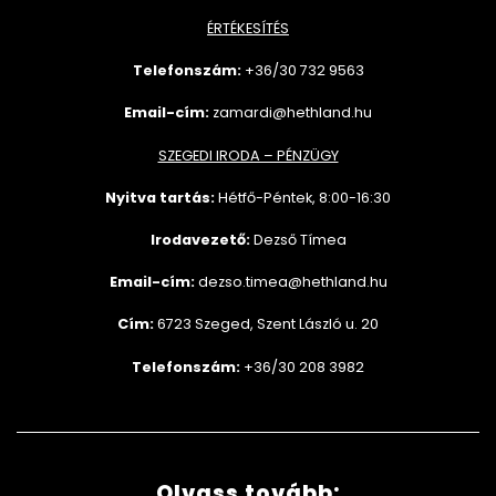
ÉRTÉKESÍTÉS
Telefonszám:
+36/30 732
9563
Email-cím:
zamardi@hethland.hu
SZEGEDI IRODA – PÉNZÜGY
Nyitva tartás:
Hétfő-Péntek, 8:00-16:30
Irodavezető:
Dezső Tímea
Email-cím:
dezso.timea@hethland.hu
Cím:
6723 Szeged, Szent László u. 20
Telefonszám:
+36/30 208 3982
Olvass tovább: