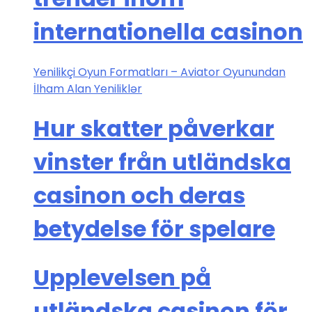
internationella casinon
Yenilikçi Oyun Formatları – Aviator Oyunundan
İlham Alan Yeniliklər
Hur skatter påverkar
vinster från utländska
casinon och deras
betydelse för spelare
Upplevelsen på
utländska casinon för