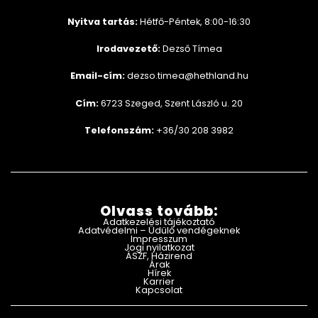
Nyitva tartás:
Hétfő-Péntek, 8:00-16:30
Irodavezető:
Dezső Tímea
Email-cím:
dezso.timea@hethland.hu
Cím:
6723 Szeged, Szent László u. 20
Telefonszám:
+36/30 208 3982
Olvass tovább:
Adatkezelési tájékoztató
Adatvédelmi – Üdülő vendégeknek
Impresszum
Jogi nyilatkozat
ÁSZF, Házirend
Árak
Hírek
Karrier
Kapcsolat