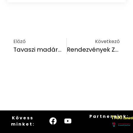
Előző
Következő
Tavaszi madármegfigyelés a Balaton körül: A legjobb helyek és tippek
Rendezvények Zamárdiban 2025-ben!
Partnereink:
Kövess
minket: