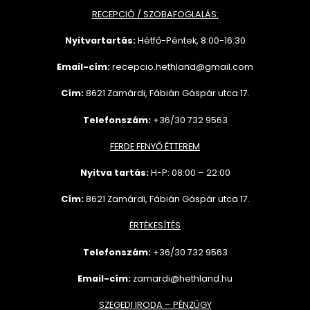
RECEPCIÓ / SZOBAFOGLALÁS:
Nyitvartartás:
Hétfő-Péntek, 8:00-16:30
Email-cím:
recepcio.hethland@gmail.com
Cím:
8621 Zamárdi, Fábián Gáspár utca 17.
Telefonszám:
+36/30 732 9563
FERDE FENYŐ ÉTTEREM
Nyitva tartás:
H-P: 08:00 – 22:00
Cím:
8621 Zamárdi, Fábián Gáspár utca 17.
ÉRTÉKESÍTÉS
Telefonszám:
+36/30 732
9563
Email-cím:
zamardi@hethland.hu
SZEGEDI IRODA – PÉNZÜGY