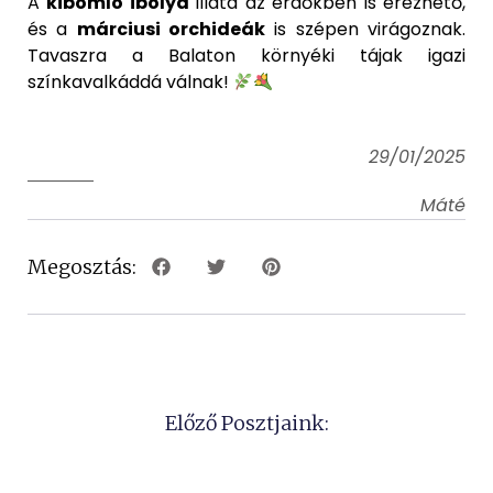
A
kibomló ibolya
illata az erdőkben is érezhető,
és a
márciusi orchideák
is szépen virágoznak.
Tavaszra a Balaton környéki tájak igazi
színkavalkáddá válnak!
29/01/2025
Máté
Megosztás:
Előző Posztjaink: