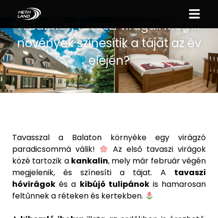
A Balaton tavaszi virágai: Melyik
növények színesítik a tájat az év
elején?
Tavasszal a Balaton környéke egy virágzó
paradicsommá válik!
Az első tavaszi virágok
közé tartozik a
kankalin
, mely már február végén
megjelenik, és színesíti a tájat. A
tavaszi
hóvirágok
és a
kibújó tulipánok
is hamarosan
feltűnnek a réteken és kertekben.