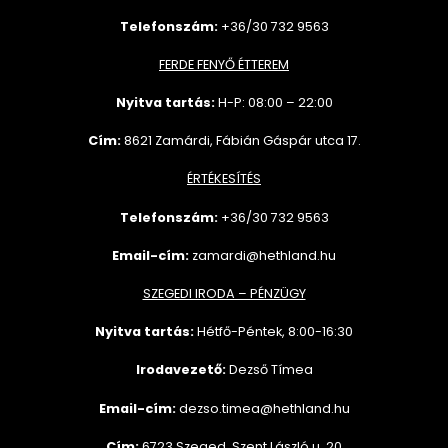
Telefonszám:
+36/30 732 9563
FERDE FENYŐ ÉTTEREM
Nyitva tartás:
H-P: 08:00 – 22:00
Cím:
8621 Zamárdi, Fábián Gáspár utca 17.
ÉRTÉKESÍTÉS
Telefonszám:
+36/30 732
9563
Email-cím:
zamardi@hethland.hu
SZEGEDI IRODA – PÉNZÜGY
Nyitva tartás:
Hétfő-Péntek, 8:00-16:30
Irodavezető:
Dezső Tímea
Email-cím:
dezso.timea@hethland.hu
Cím:
6723 Szeged, Szent László u. 20