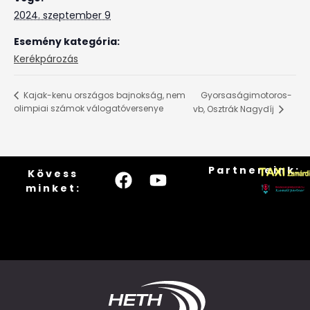
2024. szeptember 9
Esemény kategória:
Kerékpározás
Gyorsaságimotoros-
Kajak-kenu országos bajnokság, nem
olimpiai számok válogatóversenye
vb, Osztrák Nagydíj
Partnereink:
Kövess
minket: