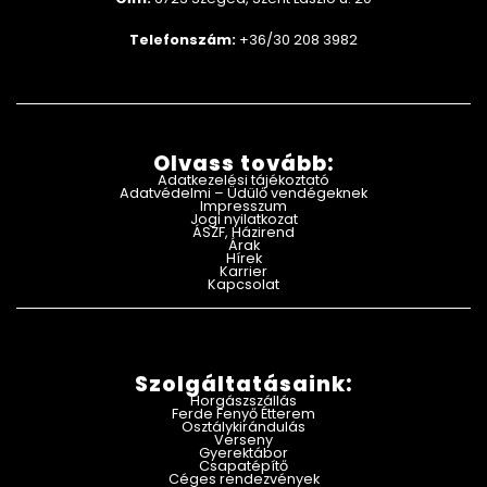
Telefonszám:
+36/30 208 3982
Olvass tovább:
Adatkezelési tájékoztató
Adatvédelmi – Üdülő vendégeknek
Impresszum
Jogi nyilatkozat
ÁSZF, Házirend
Árak
Hírek
Karrier
Kapcsolat
Szolgáltatásaink:
Horgászszállás
Ferde Fenyő Étterem
Osztálykirándulás
Verseny
Gyerektábor
Csapatépítő
Céges rendezvények