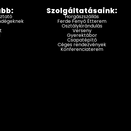
ább:
Szolgáltatásaink:
oztató
Horgászszállás
endégeknek
Ferde Fenyő Étterem
Osztálykirándulás
t
Verseny
d
Gyerektábor
Csapatépítő
Céges rendezvények
Konferenciaterem