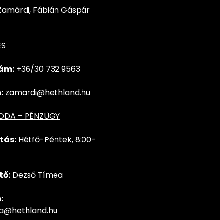
Zamárdi, Fábián Gáspár
ÉS
ám:
+36/30 732
9563
:
zamardi@hethland.hu
RODA – PÉNZÜGY
tás:
Hétfő-Péntek, 8:00-
tő:
Dezső Tímea
:
ea@hethland.hu