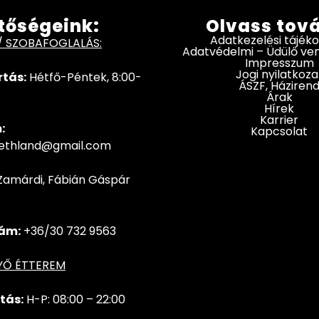
tőségeink:
Olvass tov
Adatkezelési tájék
/ SZOBAFOGLALÁS:
Adatvédelmi – Üdülő v
Impresszum
Jogi nyilatkoza
rtás:
Hétfő-Péntek, 8:00-
ÁSZF, Háziren
Árak
Hírek
Karrier
:
Kapcsolat
hethland@gmail.com
Zamárdi, Fábián Gáspár
ám:
+36/30 732 9563
YŐ ÉTTEREM
tás:
H-P: 08:00 – 22:00