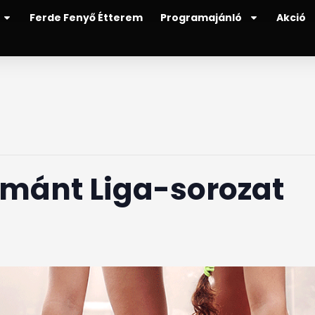
Ferde Fenyő Étterem
Programajánló
Akció
émánt Liga-sorozat