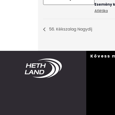
Esemény k
Atlétika
56. Kékszalag Nagydíj
Kövess 