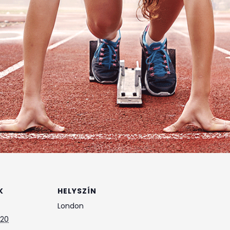
K
HELYSZÍN
London
 20