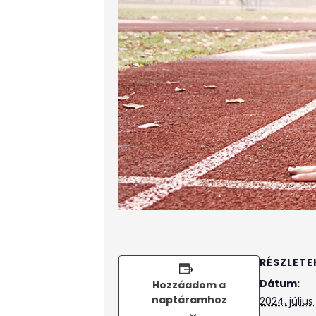
RÉSZLETE
Dátum:
Hozzáadom a
naptáramhoz
2024. július