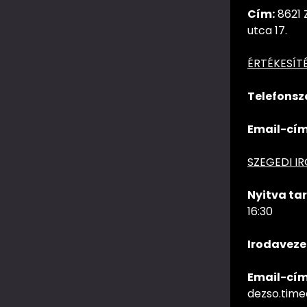
Cím:
8621 
utca 17.
ÉRTÉKESÍT
Telefonsz
Email-cím
SZEGEDI I
Nyitva tar
16:30
Irodaveze
Email-cím
dezso.tim