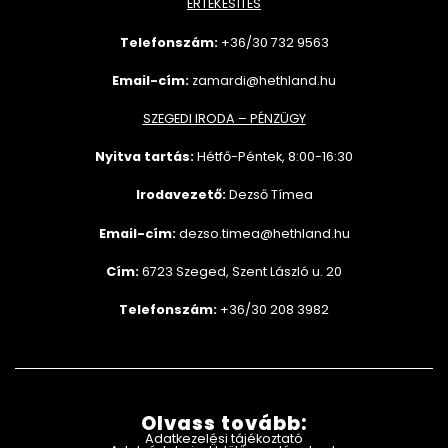
ÉRTÉKESÍTÉS
Telefonszám:
+36/30 732
9563
Email-cím:
zamardi@hethland.hu
SZEGEDI IRODA – PÉNZÜGY
Nyitva tartás:
Hétfő-Péntek, 8:00-16:30
Irodavezető:
Dezső Tímea
Email-cím:
dezso.timea@hethland.hu
Cím:
6723 Szeged, Szent László u. 20
Telefonszám:
+36/30 208 3982
Olvass tovább:
Adatkezelési tájékoztató