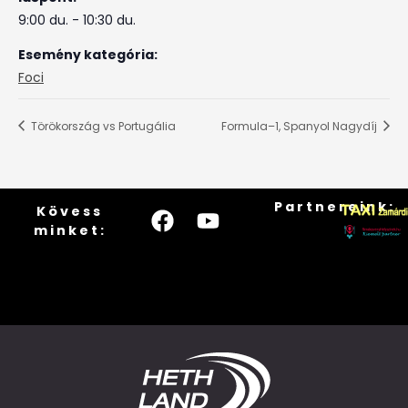
9:00 du. - 10:30 du.
Esemény kategória:
Foci
Törökország vs Portugália
Formula–1, Spanyol Nagydíj
Partnereink:
Kövess
minket: