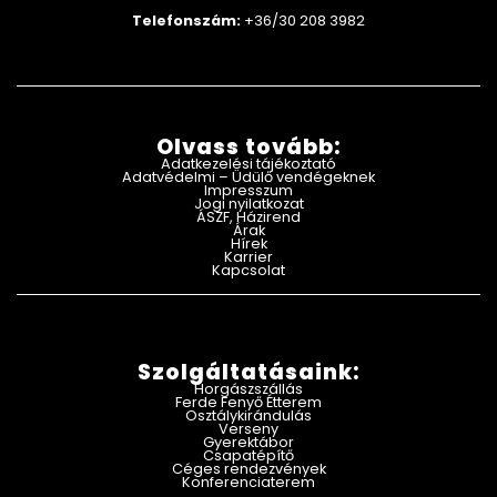
Telefonszám:
+36/30 208 3982
Olvass tovább:
Adatkezelési tájékoztató
Adatvédelmi – Üdülő vendégeknek
Impresszum
Jogi nyilatkozat
ÁSZF, Házirend
Árak
Hírek
Karrier
Kapcsolat
Szolgáltatásaink:
Horgászszállás
Ferde Fenyő Étterem
Osztálykirándulás
Verseny
Gyerektábor
Csapatépítő
Céges rendezvények
Konferenciaterem