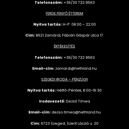
Telefonszám:
+36/30 732 9563
FERDE FENYŐ ÉTTEREM
Nyitva tartás:
H-P: 08:00 – 22:00
Cím:
8621 Zamárdi, Fábián Gáspár utca 17.
ÉRTÉKESÍTÉS
Telefonszám:
+36/30 732
9563
Email-cím:
zamardi@hethland.hu
SZEGEDI IRODA – PÉNZÜGY
Nyitva tartás:
Hétfő-Péntek, 8:00-16:30
Irodavezető:
Dezső Tímea
Email-cím:
dezso.timea@hethland.hu
Cím:
6723 Szeged, Szent László u. 20