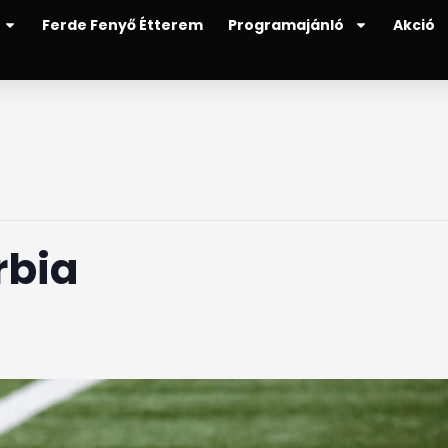
Ferde Fenyő Étterem
Programajánló
Akció
rbia