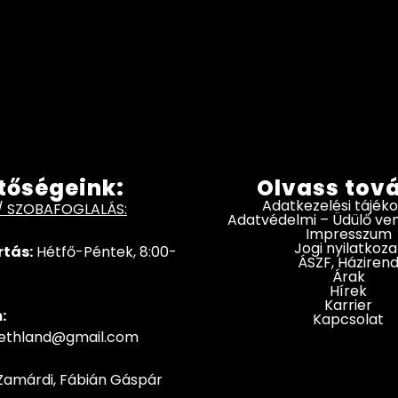
tőségeink:
Olvass tov
Adatkezelési tájék
/ SZOBAFOGLALÁS:
Adatvédelmi – Üdülő v
Impresszum
Jogi nyilatkoza
rtás:
Hétfő-Péntek, 8:00-
ÁSZF, Háziren
Árak
Hírek
Karrier
:
Kapcsolat
hethland@gmail.com
Zamárdi, Fábián Gáspár