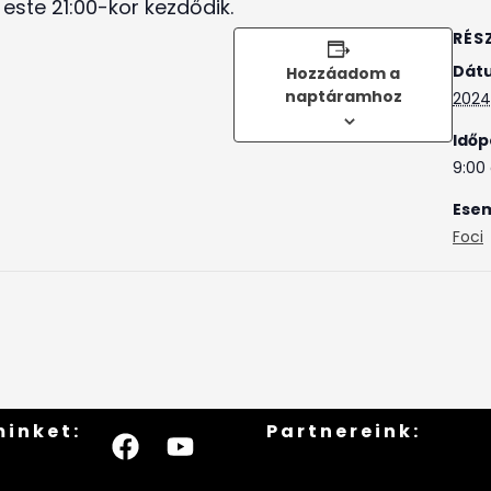
ste 21:00-kor kezdődik.
RÉS
Dát
Hozzáadom a
naptáramhoz
2024.
Időp
9:00 
Esem
Foci
minket:
Partnereink: