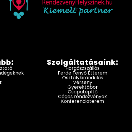
ább:
Szolgáltatásaink:
oztató
Horgászszállás
endégeknek
Ferde Fenyő Étterem
Osztálykirándulás
t
Verseny
d
Gyerektábor
Csapatépítő
Céges rendezvények
Konferenciaterem