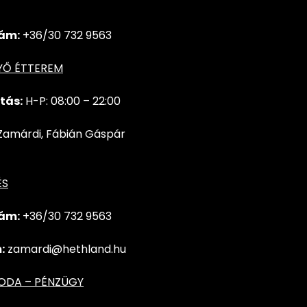
ám:
+36/30 732 9563
YŐ ÉTTEREM
tás:
H-P: 08:00 – 22:00
Zamárdi, Fábián Gáspár
ÉS
ám:
+36/30 732
9563
:
zamardi@hethland.hu
RODA – PÉNZÜGY