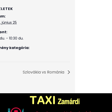
ZLETEK
um:
 június 25
ont:
du. - 10:30 du.
ény kategória:
Szlovákia vs Románia