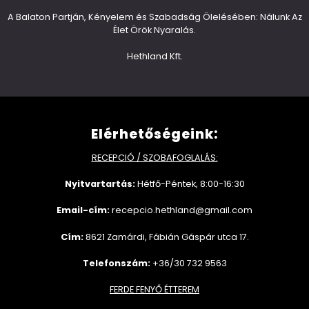
A Balaton Partján, Kényelem és Szabadság Ölelésében: Nálunk Az
Élet Örök Nyaralás.
Hethland Kft.
Elérhetőségeink:
RECEPCIÓ / SZOBAFOGLALÁS:
Nyitvartartás:
Hétfő-Péntek, 8:00-16:30
Email-cím:
recepcio.hethland@gmail.com
Cím:
8621 Zamárdi, Fábián Gáspár utca 17.
Telefonszám:
+36/30 732 9563
FERDE FENYŐ ÉTTEREM