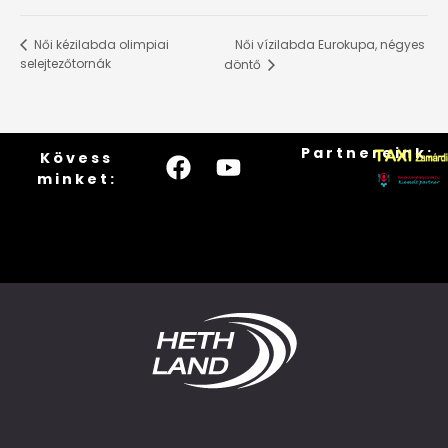
Női vízilabda Eurokupa, négyes
Női kézilabda olimpiai
selejtezőtornák
döntő
Partnereink:
Kövess
minket: