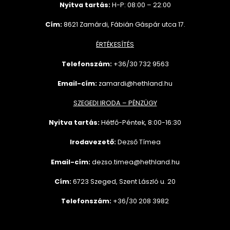
Nyitva tartás:
H-P: 08:00 – 22:00
Cím:
8621 Zamárdi, Fábián Gáspár utca 17.
ÉRTÉKESÍTÉS
Telefonszám:
+36/30 732
9563
Email-cím:
zamardi@hethland.hu
SZEGEDI IRODA – PÉNZÜGY
Nyitva tartás:
Hétfő-Péntek, 8:00-16:30
Irodavezető:
Dezső Tímea
Email-cím:
dezso.timea@hethland.hu
Cím:
6723 Szeged, Szent László u. 20
Telefonszám:
+36/30 208 3982