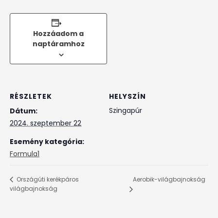
Hozzáadom a
naptáramhoz
RÉSZLETEK
HELYSZÍN
Szingapúr
Dátum:
2024. szeptember 22
Esemény kategória:
Formula1
Aerobik-világbajnokság
Országúti kerékpáros
világbajnokság