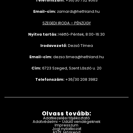
Telefonszám:
+36/30 732
9563
Email-cím:
zamardi@hethland.hu
SZEGEDI IRODA – PÉNZÜGY
Nyitva tartás:
Hétfő-Péntek, 8:00-16:30
Irodavezető:
Dezső Tímea
Email-cím:
dezso.timea@hethland.hu
Cím:
6723 Szeged, Szent László u. 20
Telefonszám:
+36/30 208 3982
Olvass tovább:
Adatkezelési tájékoztató
Adatvédelmi – Üdülő vendégeknek
Impresszum
Jogi nyilatkozat
ÁSZF, Házirend