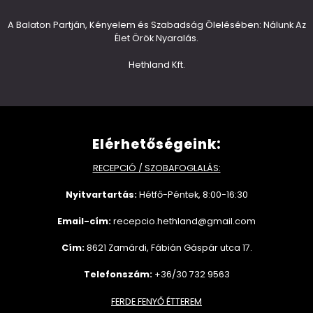
A Balaton Partján, Kényelem és Szabadság Ölelésében: Nálunk Az
Élet Örök Nyaralás.
Hethland Kft.
Elérhetőségeink:
RECEPCIÓ / SZOBAFOGLALÁS:
Nyitvartartás:
Hétfő-Péntek, 8:00-16:30
Email-cím:
recepcio.hethland@gmail.com
Cím:
8621 Zamárdi, Fábián Gáspár utca 17.
Telefonszám:
+36/30 732 9563
FERDE FENYŐ ÉTTEREM