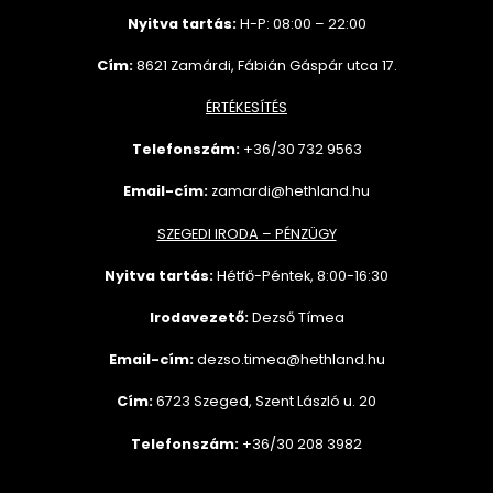
Nyitva tartás:
H-P: 08:00 – 22:00
Cím:
8621 Zamárdi, Fábián Gáspár utca 17.
ÉRTÉKESÍTÉS
Telefonszám:
+36/30 732
9563
Email-cím:
zamardi@hethland.hu
SZEGEDI IRODA – PÉNZÜGY
Nyitva tartás:
Hétfő-Péntek, 8:00-16:30
Irodavezető:
Dezső Tímea
Email-cím:
dezso.timea@hethland.hu
Cím:
6723 Szeged, Szent László u. 20
Telefonszám:
+36/30 208 3982