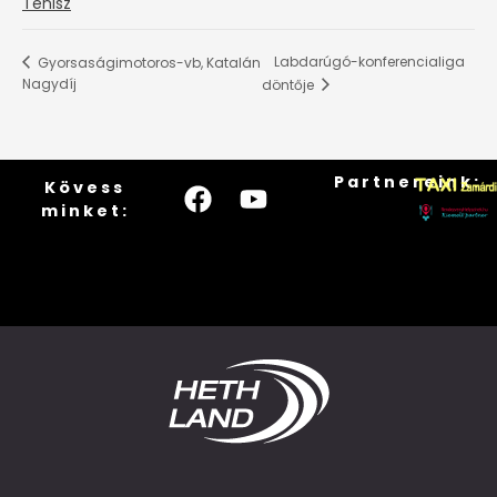
Tenisz
Labdarúgó-konferencialiga
Gyorsaságimotoros-vb, Katalán
Nagydíj
döntője
Partnereink:
Kövess
minket: