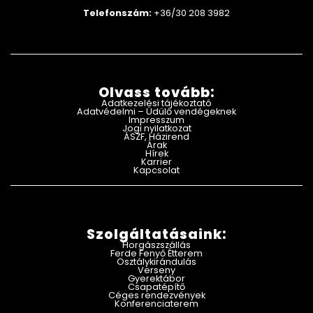
Telefonszám:
+36/30 208 3982
Olvass tovább:
Adatkezelési tájékoztató
Adatvédelmi – Üdülő vendégeknek
Impresszum
Jogi nyilatkozat
ÁSZF, Házirend
Árak
Hírek
Karrier
Kapcsolat
Szolgáltatásaink:
Horgászszállás
Ferde Fenyő Étterem
Osztálykirándulás
Verseny
Gyerektábor
Csapatépítő
Céges rendezvények
Konferenciaterem