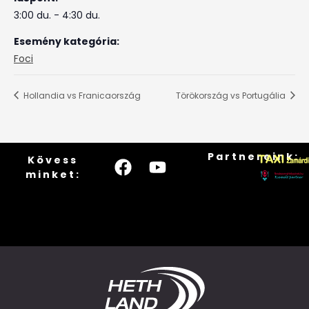
3:00 du. - 4:30 du.
Esemény kategória:
Foci
Hollandia vs Franicaország
Törökország vs Portugália
Partnereink:
Kövess
minket: