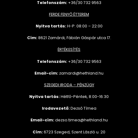
Telefonszám:
+36/30 732 9563
FERDE FENYŐ ÉTTEREM
Nyitva tartás:
H-P: 08:00 – 22:00
Cím:
8621 Zamárdi, Fábián Gáspár utca 17.
ÉRTÉKESÍTÉS
Telefonszám:
+36/30 732
9563
Email-cím:
zamardi@hethland.hu
SZEGEDI IRODA – PÉNZÜGY
Nyitva tartás:
Hétfő-Péntek, 8:00-16:30
Irodavezető:
Dezső Tímea
Email-cím:
dezso.timea@hethland.hu
Cím:
6723 Szeged, Szent László u. 20