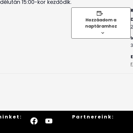
élután 15:00-kor kezdődik.
Hozzáadom a
naptáramhoz
2
I
3
F
minket:
Partnereink: