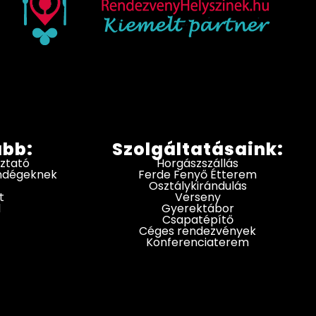
ább:
Szolgáltatásaink:
oztató
Horgászszállás
endégeknek
Ferde Fenyő Étterem
Osztálykirándulás
t
Verseny
d
Gyerektábor
Csapatépítő
Céges rendezvények
Konferenciaterem