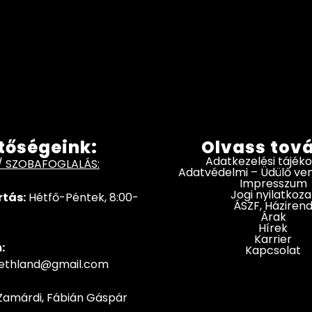
tőségeink:
Olvass tov
Adatkezelési tájék
/ SZOBAFOGLALÁS:
Adatvédelmi – Üdülő v
Impresszum
Jogi nyilatkoza
rtás:
Hétfő-Péntek, 8:00-
ÁSZF, Háziren
Árak
Hírek
Karrier
:
Kapcsolat
hethland@gmail.com
Zamárdi, Fábián Gáspár