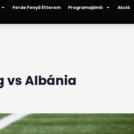
Ferde Fenyő Étterem
Programajánló
Akció
 vs Albánia