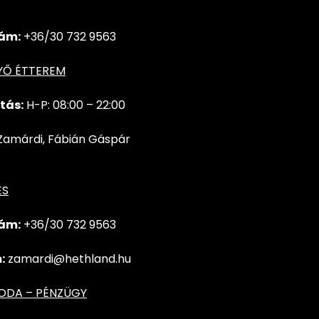
ám:
+36/30 732 9563
YŐ ÉTTEREM
tás:
H-P: 08:00 – 22:00
Zamárdi, Fábián Gáspár
ÉS
ám:
+36/30 732
9563
:
zamardi@hethland.hu
RODA – PÉNZÜGY