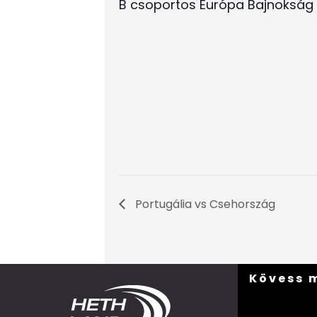
B csoportos Európa Bajnokság d
Portugália vs Csehország
Kövess 