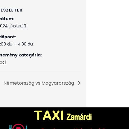
RÉSZLETEK
Dátum:
024. június 19
dőpont:
:00 du. - 4:30 du.
Esemény kategória:
oci
Németország vs Magyarország