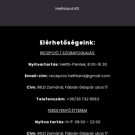
Hethland Kft.
Elérhetőségeink:
RECEPCIÓ / SZOBAFOGLALÁS:
Nyitvartartás:
Hétfő-Péntek, 8:00-16:30
Email-cím:
recepcio.hethland@gmail.com
Cím:
8621 Zamárdi, Fábián Gáspár utca 17.
Telefonszám:
+36/30 732 9563
FERDE FENYŐ ÉTTEREM
Nyitva tartás:
H-P: 08:00 – 22:00
Cím:
8621 Zamárdi, Fábián Gáspár utca 17.