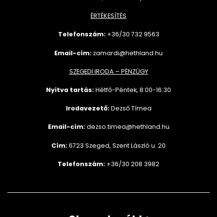
ÉRTÉKESÍTÉS
Telefonszám:
+36/30 732
9563
Email-cím:
zamardi@hethland.hu
SZEGEDI IRODA – PÉNZÜGY
Nyitva tartás:
Hétfő-Péntek, 8:00-16:30
Irodavezető:
Dezső Tímea
Email-cím:
dezso.timea@hethland.hu
Cím:
6723 Szeged, Szent László u. 20
Telefonszám:
+36/30 208 3982