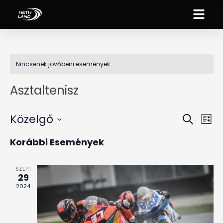
Nincsenek jövőbeni események.
Asztaltenisz
Közelgő
Es
Esemé
Keresett
Lista
néz
kifejezés
Dátum
keresé
Korábbi Események
kiválasztása.
nav
és
SZEPT
nézet
29
2024
választ