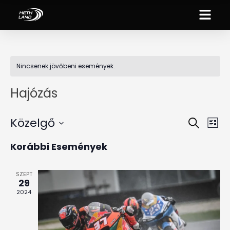
Nincsenek jövőbeni események.
Hajózás
Közelgő
Es
Esemé
Keresett
Lista
néz
kifejezés
Dátum
keresé
Korábbi Események
kiválasztása.
nav
és
SZEPT
nézet
29
2024
választ