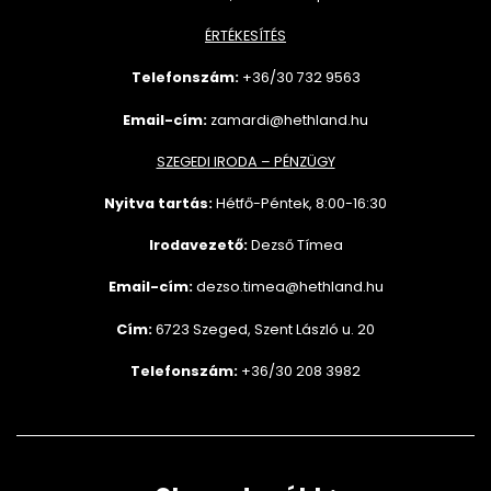
ÉRTÉKESÍTÉS
Telefonszám:
+36/30 732
9563
Email-cím:
zamardi@hethland.hu
SZEGEDI IRODA – PÉNZÜGY
Nyitva tartás:
Hétfő-Péntek, 8:00-16:30
Irodavezető:
Dezső Tímea
Email-cím:
dezso.timea@hethland.hu
Cím:
6723 Szeged, Szent László u. 20
Telefonszám:
+36/30 208 3982