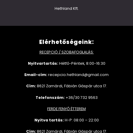
Hethland Kft.
Elérhetőségeink:
RECEPCIÓ / SZOBAFOGLALÁS:
Nyitvartartás:
Hétfő-Péntek, 8:00-16:30
Email-cím:
recepcio.hethland@gmail.com
Cím:
8621 Zamárdi, Fábián Gáspár utca 17.
Telefonszám:
+36/30 732 9563
FERDE FENYŐ ÉTTEREM
Nyitva tartás:
H-P: 08:00 – 22:00
Cím:
8621 Zamárdi, Fábián Gáspár utca 17.