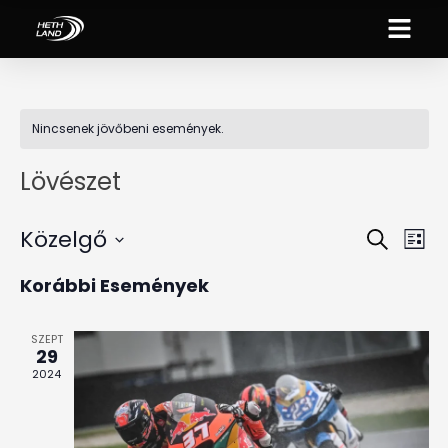
Nincsenek jövőbeni események.
Lövészet
Közelgő
Es
Esemé
Keresett
Lista
néz
kifejezés
Dátum
keresé
Korábbi Események
kiválasztása.
nav
és
SZEPT
nézet
29
2024
választ