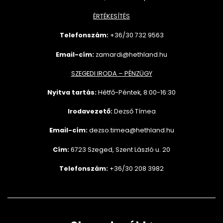
ÉRTÉKESÍTÉS
Telefonszám:
+36/30 732
9563
Email-cím:
zamardi@hethland.hu
SZEGEDI IRODA – PÉNZÜGY
Nyitva tartás:
Hétfő-Péntek, 8:00-16:30
Irodavezető:
Dezső Tímea
Email-cím:
dezso.timea@hethland.hu
Cím:
6723 Szeged, Szent László u. 20
Telefonszám:
+36/30 208 3982