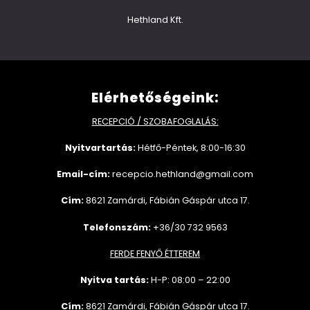
Hethland Kft.
Elérhetőségeink:
RECEPCIÓ / SZOBAFOGLALÁS:
Nyitvartartás:
Hétfő-Péntek, 8:00-16:30
Email-cím:
recepcio.hethland@gmail.com
Cím:
8621 Zamárdi, Fábián Gáspár utca 17.
Telefonszám:
+36/30 732 9563
FERDE FENYŐ ÉTTEREM
Nyitva tartás:
H-P: 08:00 – 22:00
Cím:
8621 Zamárdi, Fábián Gáspár utca 17.