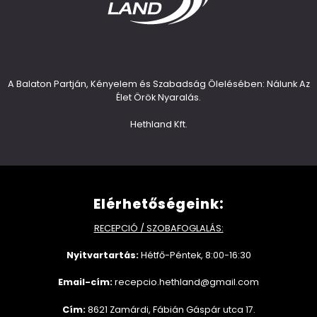
A Balaton Partján, Kényelem és Szabadság Ölelésében: Nálunk Az
Élet Örök Nyaralás.
Hethland Kft.
Elérhetőségeink:
RECEPCIÓ / SZOBAFOGLALÁS:
Nyitvartartás:
Hétfő-Péntek, 8:00-16:30
Email-cím:
recepcio.hethland@gmail.com
Cím:
8621 Zamárdi, Fábián Gáspár utca 17.