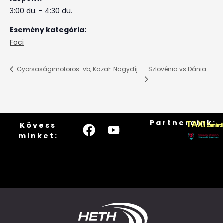
3:00 du. - 4:30 du.
Esemény kategória:
Foci
Szlovénia vs Dánia
Gyorsaságimotoros-vb, Kazah Nagydíj
Partnereink:
Kövess
minket: