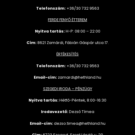
Telefonszám:
+36/30 732 9563
FERDE FENYŐ ÉTTEREM
Nyitva tartás:
H-P: 08:00 – 22:00
Cím:
8621 Zamárdi, Fábián Gáspár utca 17.
ÉRTÉKESÍTÉS
Telefonszám:
+36/30 732
9563
Email-cím:
zamardi@hethland.hu
SZEGEDI IRODA – PÉNZÜGY
Nyitva tartás:
Hétfő-Péntek, 8:00-16:30
Irodavezető:
Dezső Tímea
Email-cím:
dezso.timea@hethland.hu
Cím:
6723 Szeged, Szent László u. 20