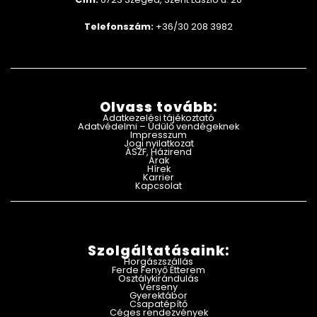
Telefonszám:
+36/30 208 3982
Olvass tovább:
Adatkezelési tájékoztató
Adatvédelmi – Üdülő vendégeknek
Impresszum
Jogi nyilatkozat
ÁSZF, Házirend
Árak
Hírek
Karrier
Kapcsolat
Szolgáltatásaink:
Horgászszállás
Ferde Fenyő Étterem
Osztálykirándulás
Verseny
Gyerektábor
Csapatépítő
Céges rendezvények