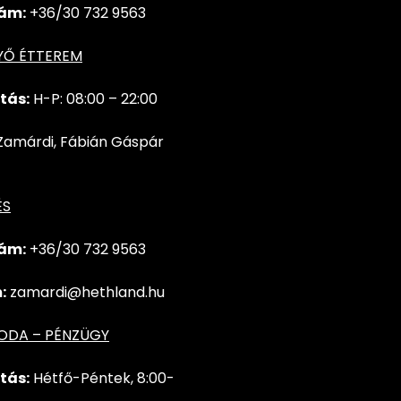
ám:
+36/30 732 9563
YŐ ÉTTEREM
tás:
H-P: 08:00 – 22:00
Zamárdi, Fábián Gáspár
ÉS
ám:
+36/30 732
9563
:
zamardi@hethland.hu
RODA – PÉNZÜGY
tás:
Hétfő-Péntek, 8:00-