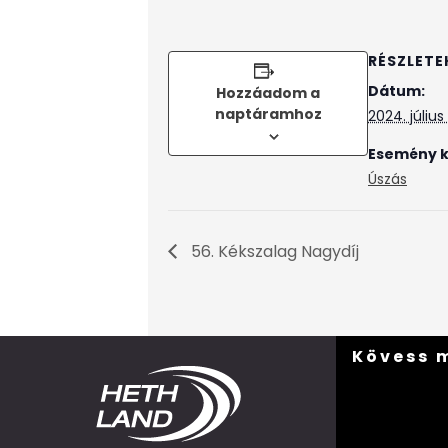
RÉSZLETE
Dátum:
Hozzáadom a
naptáramhoz
2024. július
Esemény k
Úszás
56. Kékszalag Nagydíj
Kövess 