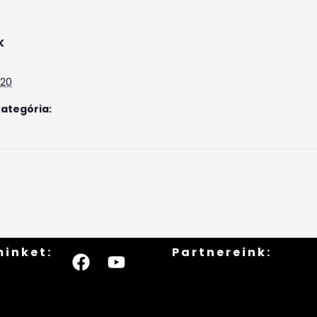
K
 20
ategória:
minket:
Partnereink: