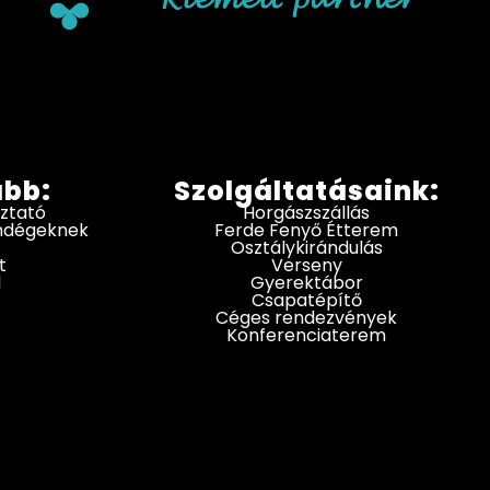
ább:
Szolgáltatásaink:
oztató
Horgászszállás
endégeknek
Ferde Fenyő Étterem
Osztálykirándulás
t
Verseny
d
Gyerektábor
Csapatépítő
Céges rendezvények
Konferenciaterem