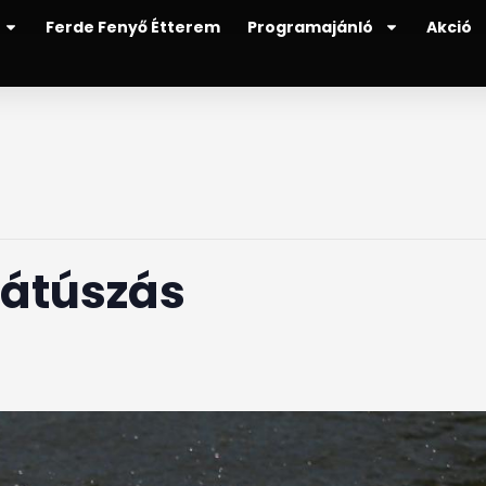
Ferde Fenyő Étterem
Programajánló
Akció
-átúszás