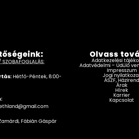
tőségeink:
Olvass tov
Adatkezelési tájék
/ SZOBAFOGLALÁS:
Adatvédelmi – Üdülő v
Impresszum
Jogi nyilatkoza
rtás:
Hétfő-Péntek, 8:00-
ÁSZF, Háziren
Árak
Hírek
Karrier
:
Kapcsolat
hethland@gmail.com
Zamárdi, Fábián Gáspár