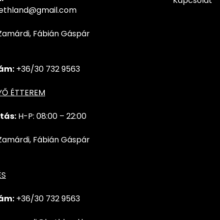
Kapcsolat
hethland@gmail.com
Zamárdi, Fábián Gáspár
ám:
+36/30 732 9563
YŐ ÉTTEREM
tás:
H-P: 08:00 – 22:00
Zamárdi, Fábián Gáspár
ÉS
ám:
+36/30 732
9563