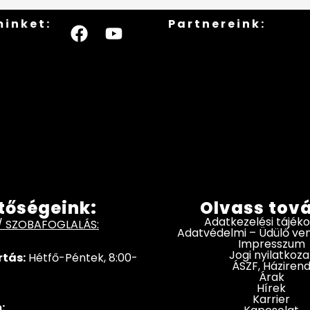
minket:
Partnereink:
tőségeink:
Olvass tov
Adatkezelési tájék
/ SZOBAFOGLALÁS:
Adatvédelmi – Üdülő v
Impresszum
Jogi nyilatkoza
rtás:
Hétfő-Péntek, 8:00-
ÁSZF, Háziren
Árak
Hírek
Karrier
: