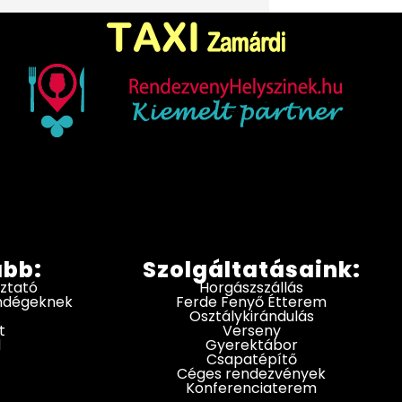
ább:
Szolgáltatásaink:
oztató
Horgászszállás
endégeknek
Ferde Fenyő Étterem
Osztálykirándulás
t
Verseny
d
Gyerektábor
Csapatépítő
Céges rendezvények
Konferenciaterem