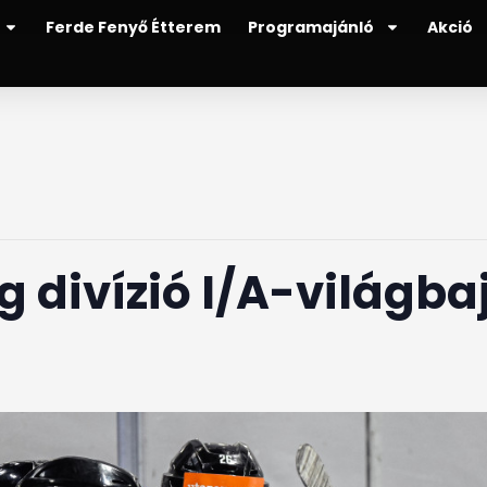
Ferde Fenyő Étterem
Programajánló
Akció
g divízió I/A-világb