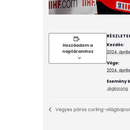
RÉSZLETE
Kezdés:
Hozzáadom a
naptáramhoz
2024. április
Vége:
2024. áprili
Esemény k
Jégkorong
Vegyes páros curling-világbajn