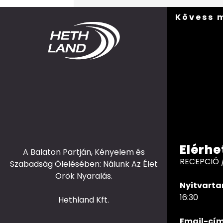
Kövess 
Elérhe
A Balaton Partján, Kényelem és
RECEPCIÓ 
Szabadság Ölelésében: Nálunk Az Élet
Örök Nyaralás.
Nyitvarta
16:30
Hethland Kft.
Email-cím