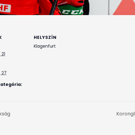
K
HELYSZÍN
Klagenfurt
 21
s 27
ategória:
okság
Korongl