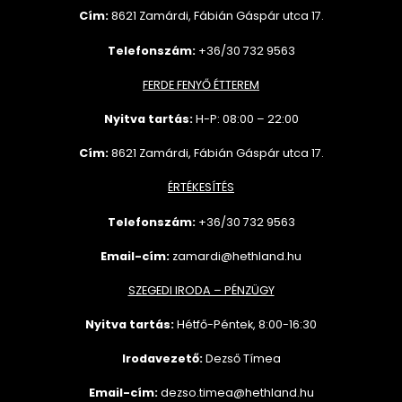
Cím:
8621 Zamárdi, Fábián Gáspár utca 17.
Telefonszám:
+36/30 732 9563
FERDE FENYŐ ÉTTEREM
Nyitva tartás:
H-P: 08:00 – 22:00
Cím:
8621 Zamárdi, Fábián Gáspár utca 17.
ÉRTÉKESÍTÉS
Telefonszám:
+36/30 732
9563
Email-cím:
zamardi@hethland.hu
SZEGEDI IRODA – PÉNZÜGY
Nyitva tartás:
Hétfő-Péntek, 8:00-16:30
Irodavezető:
Dezső Tímea
Email-cím:
dezso.timea@hethland.hu