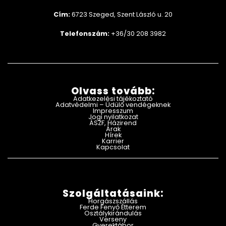
Cím:
6723 Szeged, Szent László u. 20
Telefonszám:
+36/30 208 3982
Olvass tovább:
Adatkezelési tájékoztató
Adatvédelmi – Üdülő vendégeknek
Impresszum
Jogi nyilatkozat
ÁSZF, Házirend
Árak
Hírek
Karrier
Kapcsolat
Szolgáltatásaink:
Horgászszállás
Ferde Fenyő Étterem
Osztálykirándulás
Verseny
Gyerektábor