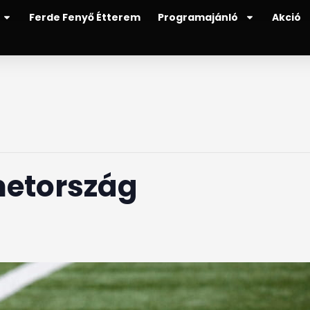
Ferde Fenyő Étterem
Programajánló
Akció
metország