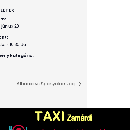
ZLETEK
um:
 június 23
ont:
du. - 10:30 du.
ény kategória:
Albánia vs Spanyolország