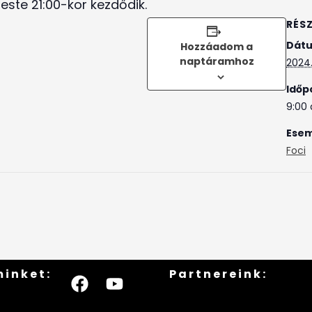
ste 21:00-kor kezdődik.
RÉS
Dát
Hozzáadom a
naptáramhoz
2024.
Időp
9:00 
Esem
Foci
minket:
Partnereink: