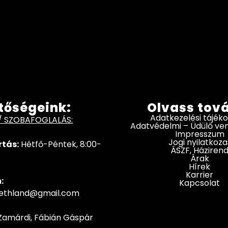
tőségeink:
Olvass tov
Adatkezelési tájék
/ SZOBAFOGLALÁS:
Adatvédelmi – Üdülő v
Impresszum
Jogi nyilatkoza
rtás:
Hétfő-Péntek, 8:00-
ÁSZF, Háziren
Árak
Hírek
Karrier
:
Kapcsolat
hethland@gmail.com
Zamárdi, Fábián Gáspár