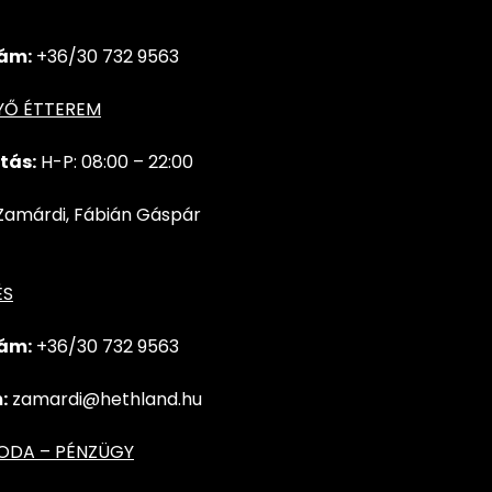
ám:
+36/30 732 9563
YŐ ÉTTEREM
tás:
H-P: 08:00 – 22:00
Zamárdi, Fábián Gáspár
ÉS
ám:
+36/30 732
9563
:
zamardi@hethland.hu
RODA – PÉNZÜGY