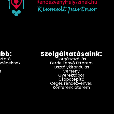
ább:
Szolgáltatásaink:
oztató
Horgászszállás
endégeknek
Ferde Fenyő Étterem
Osztálykirándulás
t
Verseny
d
Gyerektábor
Csapatépítő
Céges rendezvények
Konferenciaterem