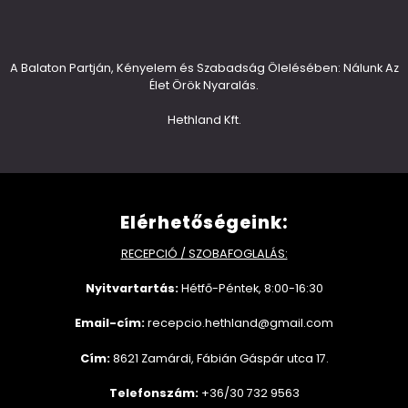
A Balaton Partján, Kényelem és Szabadság Ölelésében: Nálunk Az
Élet Örök Nyaralás.
Hethland Kft.
Elérhetőségeink:
RECEPCIÓ / SZOBAFOGLALÁS:
Nyitvartartás:
Hétfő-Péntek, 8:00-16:30
Email-cím:
recepcio.hethland@gmail.com
Cím:
8621 Zamárdi, Fábián Gáspár utca 17.
Telefonszám:
+36/30 732 9563