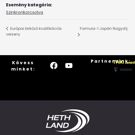
Esemény kategória:
Szinkronkorcsolya
Formula-1 Japán Nagydíj
Európai birkózó kvalifikációs
verseny
Partnereink:
Kövess
minket: