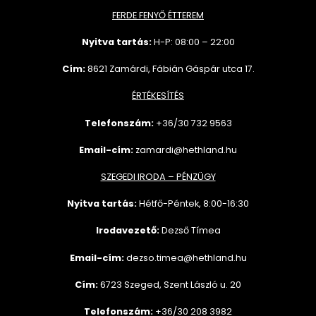
FERDE FENYŐ ÉTTEREM
Nyitva tartás:
H-P: 08:00 – 22:00
Cím:
8621 Zamárdi, Fábián Gáspár utca 17.
ÉRTÉKESÍTÉS
Telefonszám:
+36/30 732
9563
Email-cím:
zamardi@hethland.hu
SZEGEDI IRODA – PÉNZÜGY
Nyitva tartás:
Hétfő-Péntek, 8:00-16:30
Irodavezető:
Dezső Tímea
Email-cím:
dezso.timea@hethland.hu
Cím:
6723 Szeged, Szent László u. 20
Telefonszám:
+36/30 208 3982