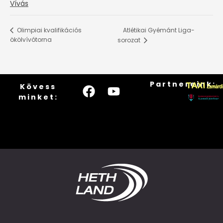
Vívás
Atlétikai Gyémánt Liga-
Olimpiai kvalifikációs
ökölvívótorna
sorozat
Partnereink:
Kövess
minket: