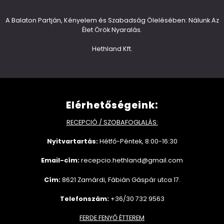
A Balaton Partján, Kényelem és Szabadság Ölelésében: Nálunk Az
Élet Örök Nyaralás.
Hethland Kft.
Elérhetőségeink:
RECEPCIÓ / SZOBAFOGLALÁS:
Nyitvartartás:
Hétfő-Péntek, 8:00-16:30
Email-cím:
recepcio.hethland@gmail.com
Cím:
8621 Zamárdi, Fábián Gáspár utca 17.
Telefonszám:
+36/30 732 9563
FERDE FENYŐ ÉTTEREM