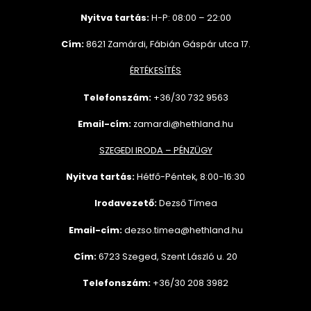
Nyitva tartás:
H-P: 08:00 – 22:00
Cím:
8621 Zamárdi, Fábián Gáspár utca 17.
ÉRTÉKESÍTÉS
Telefonszám:
+36/30 732
9563
Email-cím:
zamardi@hethland.hu
SZEGEDI IRODA – PÉNZÜGY
Nyitva tartás:
Hétfő-Péntek, 8:00-16:30
Irodavezető:
Dezső Tímea
Email-cím:
dezso.timea@hethland.hu
Cím:
6723 Szeged, Szent László u. 20
Telefonszám:
+36/30 208 3982