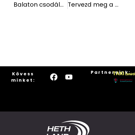
Balaton csodálatos túraútvonalai
Tervezd meg a 2025-es balatoni nyaralásodat már most a Hethland Üdülő Zamárdiban!
Partnereink:
Kövess
minket: