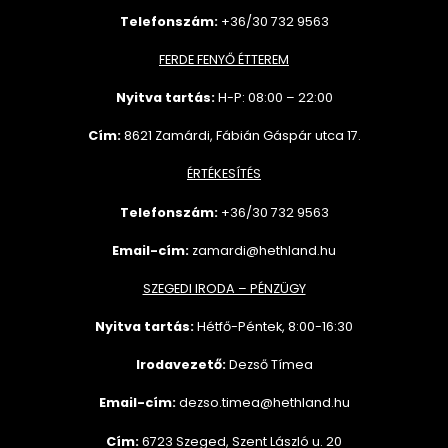
Telefonszám:
+36/30 732 9563
FERDE FENYŐ ÉTTEREM
Nyitva tartás:
H-P: 08:00 – 22:00
Cím:
8621 Zamárdi, Fábián Gáspár utca 17.
ÉRTÉKESÍTÉS
Telefonszám:
+36/30 732
9563
Email-cím:
zamardi@hethland.hu
SZEGEDI IRODA – PÉNZÜGY
Nyitva tartás:
Hétfő-Péntek, 8:00-16:30
Irodavezető:
Dezső Tímea
Email-cím:
dezso.timea@hethland.hu
Cím:
6723 Szeged, Szent László u. 20