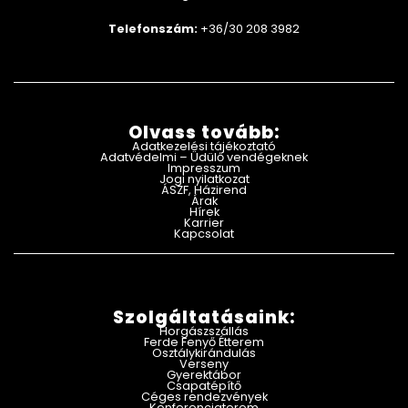
Telefonszám:
+36/30 208 3982
Olvass tovább:
Adatkezelési tájékoztató
Adatvédelmi – Üdülő vendégeknek
Impresszum
Jogi nyilatkozat
ÁSZF, Házirend
Árak
Hírek
Karrier
Kapcsolat
Szolgáltatásaink:
Horgászszállás
Ferde Fenyő Étterem
Osztálykirándulás
Verseny
Gyerektábor
Csapatépítő
Céges rendezvények
Konferenciaterem