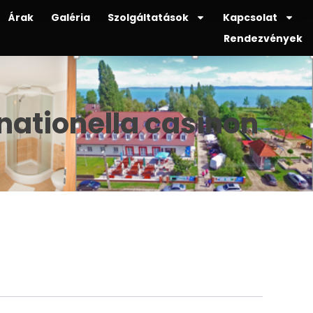
Árak
Galéria
Szolgáltatások
Kapcsolat
Rendezvények
nationella casinon