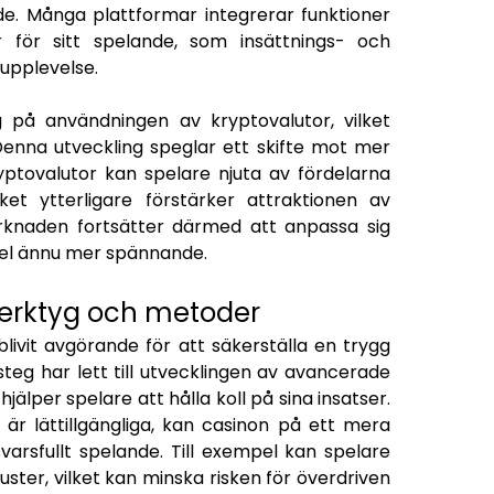
de. Många plattformar integrerar funktioner
 för sitt spelande, som insättnings- och
lupplevelse.
g på användningen av kryptovalutor, vilket
Denna utveckling speglar ett skifte mot mer
ptovalutor kan spelare njuta av fördelarna
et ytterligare förstärker attraktionen av
rknaden fortsätter därmed att anpassa sig
spel ännu mer spännande.
verktyg och metoder
ivit avgörande för att säkerställa en trygg
teg har lett till utvecklingen av avancerade
lper spelare att hålla koll på sina insatser.
r lättillgängliga, kan casinon på ett mera
varsfullt spelande. Till exempel kan spelare
luster, vilket kan minska risken för överdriven