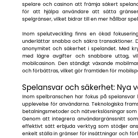
spelare och casinon att främja säkert spelan
för att hjälpa användare att sätta gränser
spelgränser, vilket bidrar till en mer hållbar spe
Inom spelutveckling finns en ökad fokuserin
underlättar snabba och säkra transaktioner. 
anonymitet och säkerhet i spelandet. Med kry
med lägre avgifter och snabbare uttag, vilk
mobilcasinon. Den ständigt växande mobilma
och förbättras, vilket gör framtiden för mobil
Spelansvar och säkerhet: Nya 
Inom spelbranschen har fokus på spelansvar bl
upplevelse för användarna. Teknologiska frams
betalningsmetoder och nätverkslösningar som hjä
Genom att integrera användargränssnitt som ä
effektivt sätt erbjuda verktyg som stödjer ans
enkelt ställa in gränser för insättningar och för