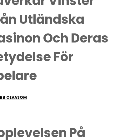
åverkar Vinster
rån Utländska
asinon Och Deras
etydelse För
pelare
BB OLVASOM
pplevelsen På