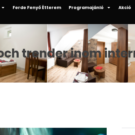
Ferde Fenyő Étterem
Programajánló
Akció
och trender inom inter