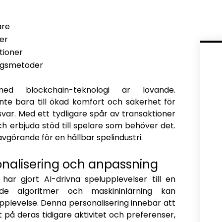
are
er
tioner
ngsmetoder
med blockchain-teknologi är lovande.
nte bara till ökad komfort och säkerhet för
svar. Med ett tydligare spår av transaktioner
och erbjuda stöd till spelare som behöver det.
görande för en hållbar spelindustri.
sonalisering och anpassning
har gjort AI-drivna spelupplevelser till en
de algoritmer och maskininlärning kan
pplevelse. Denna personalisering innebär att
på deras tidigare aktivitet och preferenser,