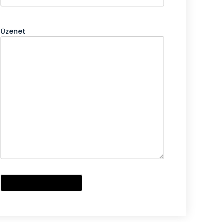
Üzenet