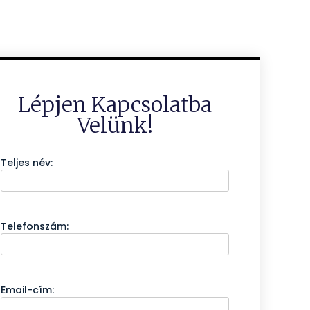
Lépjen Kapcsolatba
Velünk!
Teljes név:
Telefonszám:
Email-cím: