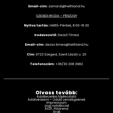
Email-cím:
zamardi@hethland.hu
SZEGEDI IRODA – PÉNZÜGY
Nyitva tartás:
Hétfő-Péntek, 8:00-16:30
Irodavezető:
Dezső Tímea
Email-cím:
dezso.timea@hethland.hu
Cím:
6723 Szeged, Szent László u. 20
Telefonszám:
+36/30 208 3982
Olvass tovább:
Adatkezelési tájékoztató
Adatvédelmi – Üdülő vendégeknek
Impresszum
Jogi nyilatkozat
ÁSZF, Házirend
Árak