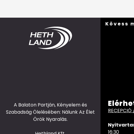
Kövess 
Elérhe
A Balaton Partján, Kényelem és
RECEPCIÓ 
Szabadság Ölelésében: Nálunk Az Élet
Örök Nyaralás.
Nyitvarta
16:30
Hethland Kft.