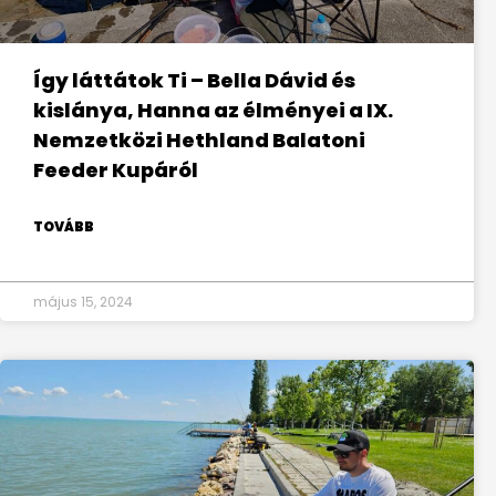
Így láttátok Ti – Bella Dávid és
kislánya, Hanna az élményei a IX.
Nemzetközi Hethland Balatoni
Feeder Kupáról
TOVÁBB
május 15, 2024