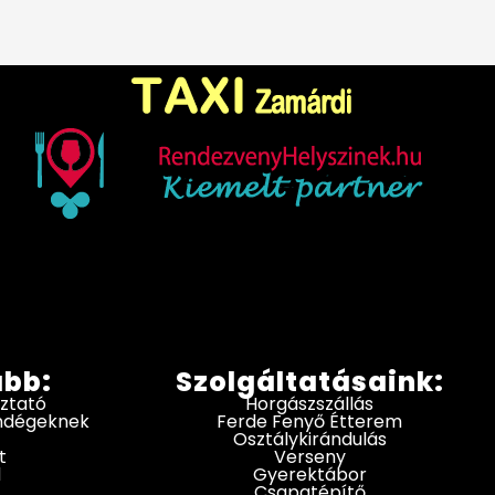
ább:
Szolgáltatásaink:
oztató
Horgászszállás
endégeknek
Ferde Fenyő Étterem
Osztálykirándulás
t
Verseny
d
Gyerektábor
Csapatépítő