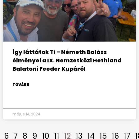
Így láttátok Ti – Németh Balázs
élményei a IX. Nemzetközi Hethland
Balatoni Feeder Kupáról
TOVÁBB
május 14, 2024
6
7
8
9
10
11
12
13
14
15
16
17
1