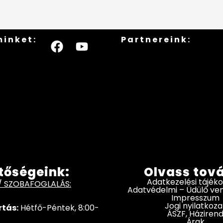
minket:
Partnereink:
tőségeink:
Olvass tov
Adatkezelési tájék
/ SZOBAFOGLALÁS:
Adatvédelmi – Üdülő v
Impresszum
Jogi nyilatkoza
rtás:
Hétfő-Péntek, 8:00-
ÁSZF, Háziren
Árak