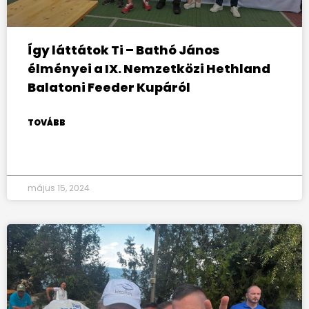
Így láttátok Ti – Bathó János
élményei a IX. Nemzetközi Hethland
Balatoni Feeder Kupáról
TOVÁBB
május 15, 2024