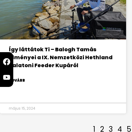
Így láttátok Ti – Balogh Tamás
élményei a IX. Nemzetközi Hethland
Balatoni Feeder Kupáról
TOVÁBB
május 15, 2024
1
2
3
4
5