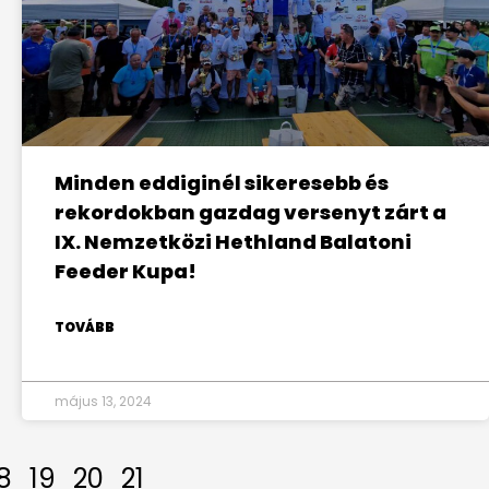
Minden eddiginél sikeresebb és
rekordokban gazdag versenyt zárt a
IX. Nemzetközi Hethland Balatoni
Feeder Kupa!
TOVÁBB
május 13, 2024
8
19
20
21