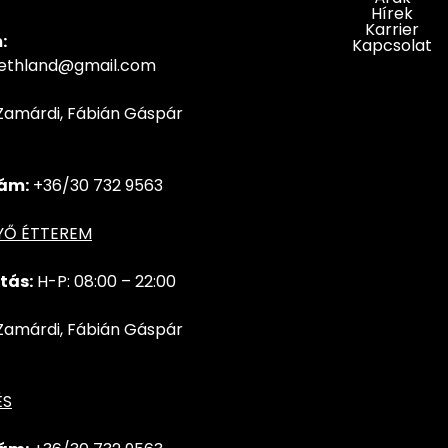
Hírek
Karrier
:
Kapcsolat
hethland@gmail.com
Zamárdi, Fábián Gáspár
ám:
+36/30 732 9563
YŐ ÉTTEREM
tás:
H-P: 08:00 – 22:00
Zamárdi, Fábián Gáspár
ÉS