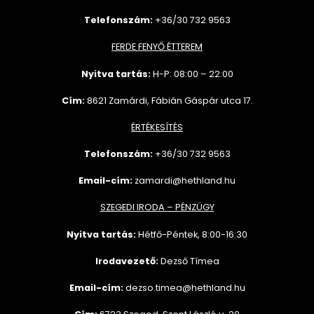
Telefonszám:
+36/30 732 9563
FERDE FENYŐ ÉTTEREM
Nyitva tartás:
H-P: 08:00 – 22:00
Cím:
8621 Zamárdi, Fábián Gáspár utca 17.
ÉRTÉKESÍTÉS
Telefonszám:
+36/30 732
9563
Email-cím:
zamardi@hethland.hu
SZEGEDI IRODA – PÉNZÜGY
Nyitva tartás:
Hétfő-Péntek, 8:00-16:30
Irodavezető:
Dezső Tímea
Email-cím:
dezso.timea@hethland.hu