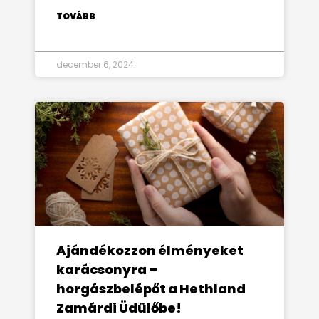
TOVÁBB
december 6, 2024
Ajándékozzon élményeket
karácsonyra –
horgászbelépőt a Hethland
Zamárdi Üdülőbe!