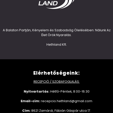
A Balaton Partján, Kényelem és Szabadság Ölelésében: Nálunk Az
Élet Örök Nyaralás.
Hethland Kft.
Elérhetőségeink:
RECEPCIÓ / SZOBAFOGLALÁS:
Nyitvartartás:
Hétfő-Péntek, 8:00-16:30
Email-cím:
recepcio.hethland@gmail.com
Cím:
8621 Zamárdi, Fábián Gáspár utca 17.