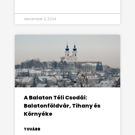
december 2, 2024
A Balaton Téli Csodái:
Balatonföldvár, Tihany és
Környéke
TOVÁBB