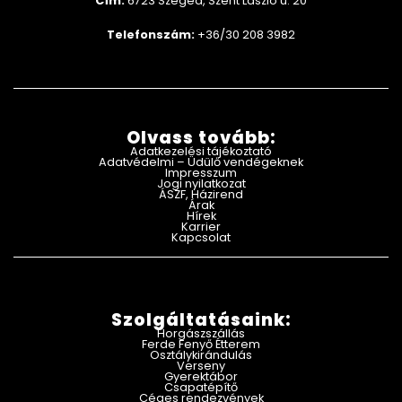
Cím:
6723 Szeged, Szent László u. 20
Telefonszám:
+36/30 208 3982
Olvass tovább:
Adatkezelési tájékoztató
Adatvédelmi – Üdülő vendégeknek
Impresszum
Jogi nyilatkozat
ÁSZF, Házirend
Árak
Hírek
Karrier
Kapcsolat
Szolgáltatásaink:
Horgászszállás
Ferde Fenyő Étterem
Osztálykirándulás
Verseny
Gyerektábor
Csapatépítő
Céges rendezvények