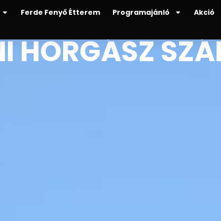
Ferde Fenyő Étterem
Programajánló
Akció
I HORGÁSZ SZÁ