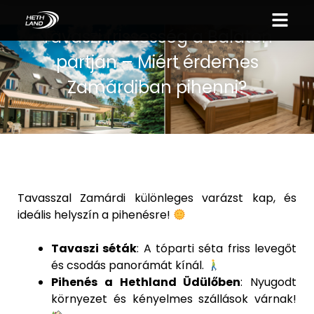
Tavaszi frissesség a Balaton
partján – Miért érdemes
Zamárdiban pihenni?
Tavasszal Zamárdi különleges varázst kap, és
ideális helyszín a pihenésre!
Tavaszi séták
: A tóparti séta friss levegőt
és csodás panorámát kínál.
Pihenés a Hethland Üdülőben
: Nyugodt
környezet és kényelmes szállások várnak!