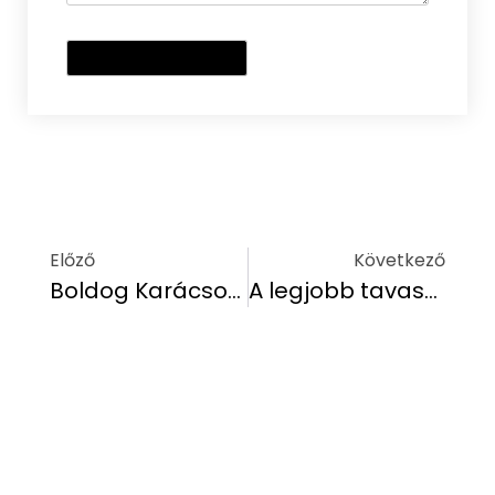
Előző
Következő
Boldog Karácsonyt Kíván a Hethland Zamárdi Üdülő!
A legjobb tavaszi túrák a Balaton környékén – Fedezd fel a természet csodáit!