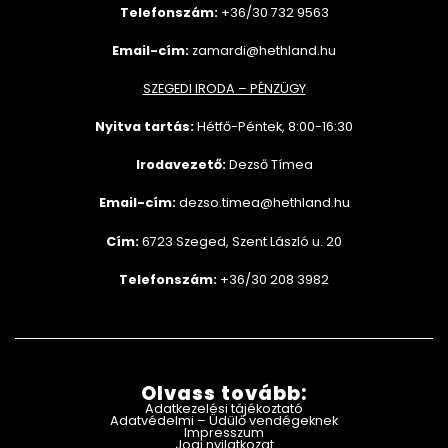
Telefonszám:
+36/30 732
9563
Email-cím:
zamardi@hethland.hu
SZEGEDI IRODA – PÉNZÜGY
Nyitva tartás:
Hétfő-Péntek, 8:00-16:30
Irodavezető:
Dezső Tímea
Email-cím:
dezso.timea@hethland.hu
Cím:
6723 Szeged, Szent László u. 20
Telefonszám:
+36/30 208 3982
Olvass tovább:
Adatkezelési tájékoztató
Adatvédelmi – Üdülő vendégeknek
Impresszum
Jogi nyilatkozat