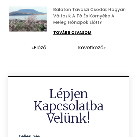
Balaton Tavaszi Csodái: Hogyan
Változik A Tó És Környéke A
Meleg Hónapok Előtt?
TOVÁBB OLVASOM
«Előző
Következő»
Lépjen
Kapcsolatba
Velünk!
Teljes név: