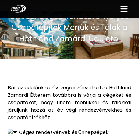
Év Végi Céges Rendezvények és
Csapatépítők Menük és Tálak a
Hethland Zamárdi Üdülőtől
Bár az üdülőnk az év végén zárva tart, a Hethland
Zamárdi Étterem továbbra is várja a cégeket és
csapatokat, hogy finom menükkel és tálakkal
járuljunk hozzá az év végi rendezvényekhez és
csapatépítőkhöz.
Céges rendezvények és ünnepségek