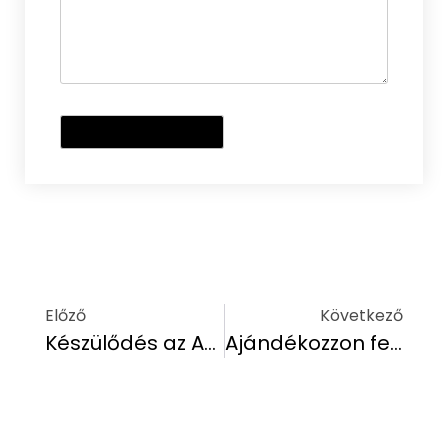
Előző
Következő
Készülődés az Adventre a Balaton Partján – Ünnepi Hangulat Hethland Zamárdiban!
Ajándékozzon felejthetetlen élményeket idén karácsonykor!