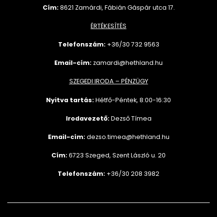
Cím:
8621 Zamárdi, Fábián Gáspár utca 17.
ÉRTÉKESÍTÉS
Telefonszám:
+36/30 732
9563
Email-cím:
zamardi@hethland.hu
SZEGEDI IRODA – PÉNZÜGY
Nyitva tartás:
Hétfő-Péntek, 8:00-16:30
Irodavezető:
Dezső Tímea
Email-cím:
dezso.timea@hethland.hu
Cím:
6723 Szeged, Szent László u. 20
Telefonszám:
+36/30 208 3982