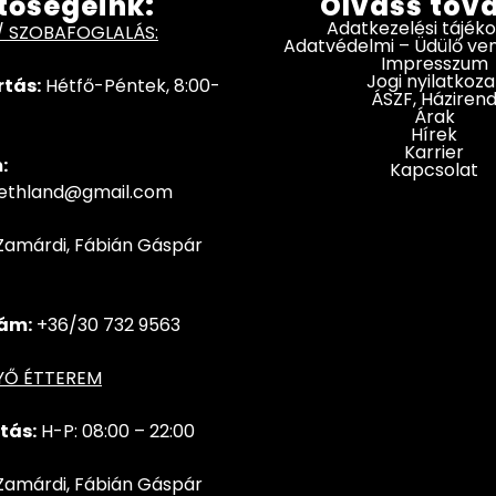
tőségeink:
Olvass tov
Adatkezelési tájék
/ SZOBAFOGLALÁS:
Adatvédelmi – Üdülő v
Impresszum
Jogi nyilatkoza
rtás:
Hétfő-Péntek, 8:00-
ÁSZF, Háziren
Árak
Hírek
Karrier
:
Kapcsolat
hethland@gmail.com
Zamárdi, Fábián Gáspár
ám:
+36/30 732 9563
YŐ ÉTTEREM
tás:
H-P: 08:00 – 22:00
Zamárdi, Fábián Gáspár