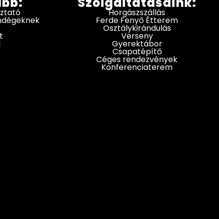
ább:
Szolgáltatásaink:
oztató
Horgászszállás
endégeknek
Ferde Fenyő Étterem
Osztálykirándulás
t
Verseny
d
Gyerektábor
Csapatépítő
Céges rendezvények
Konferenciaterem