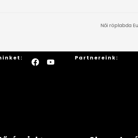
Női röplabda Eur
minket:
Partnereink: