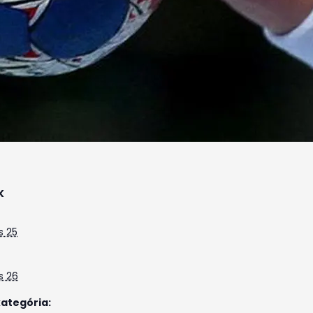
K
s 25
s 26
ategória: