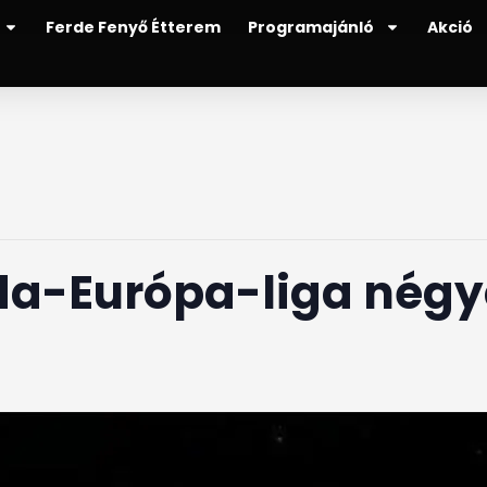
Ferde Fenyő Étterem
Programajánló
Akció
bda-Európa-liga nég