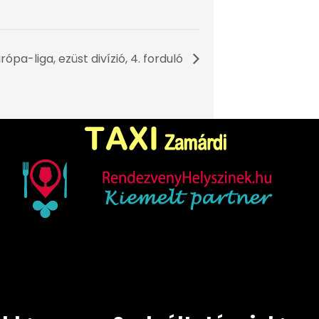
ópa-liga, ezüst divízió, 4. forduló