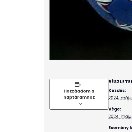
RÉSZLETE
Kezdés:
Hozzáadom a
naptáramhoz
2024. máju
Vége:
2024. máju
Esemény k