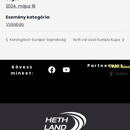
2024. május 18
Esemény kategória:
Vízilabda
Koronglövő-Európa-bajnokság
Nyílt vízi úszó Európa Kupa
Partnereink:
Kövess
minket: