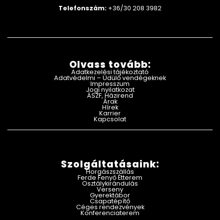
Telefonszám:
+36/30 208 3982
Olvass tovább:
Adatkezelési tájékoztató
Adatvédelmi – Üdülő vendégeknek
Impresszum
Jogi nyilatkozat
ÁSZF, Házirend
Árak
Hírek
Karrier
Kapcsolat
Szolgáltatásaink:
Horgászszállás
Ferde Fenyő Étterem
Osztálykirándulás
Verseny
Gyerektábor
Csapatépítő
Céges rendezvények
Konferenciaterem