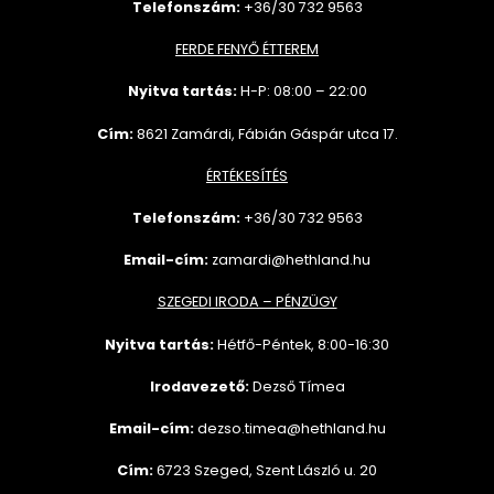
Telefonszám:
+36/30 732 9563
FERDE FENYŐ ÉTTEREM
Nyitva tartás:
H-P: 08:00 – 22:00
Cím:
8621 Zamárdi, Fábián Gáspár utca 17.
ÉRTÉKESÍTÉS
Telefonszám:
+36/30 732
9563
Email-cím:
zamardi@hethland.hu
SZEGEDI IRODA – PÉNZÜGY
Nyitva tartás:
Hétfő-Péntek, 8:00-16:30
Irodavezető:
Dezső Tímea
Email-cím:
dezso.timea@hethland.hu
Cím:
6723 Szeged, Szent László u. 20