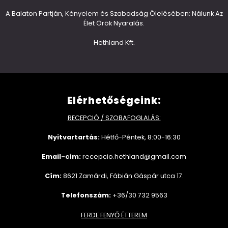
A Balaton Partján, Kényelem és Szabadság Ölelésében: Nálunk Az
Élet Örök Nyaralás.
Hethland Kft.
Elérhetőségeink:
RECEPCIÓ / SZOBAFOGLALÁS:
Nyitvartartás:
Hétfő-Péntek, 8:00-16:30
Email-cím:
recepcio.hethland@gmail.com
Cím:
8621 Zamárdi, Fábián Gáspár utca 17.
Telefonszám:
+36/30 732 9563
FERDE FENYŐ ÉTTEREM