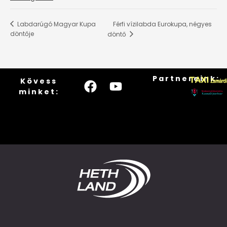
Férfi vízilabda Eurokupa, négyes
Labdarúgó Magyar Kupa
döntője
döntő
Partnereink:
Kövess
minket: