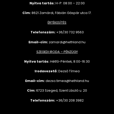
Nyitva tartás:
H-P: 08:00 – 22:00
Cím:
8621 Zamárdi, Fábián Gáspár utca 17.
ÉRTÉKESÍTÉS
Telefonszám:
+36/30 732
9563
Email-cím:
zamardi@hethland.hu
SZEGEDI IRODA – PÉNZÜGY
Nyitva tartás:
Hétfő-Péntek, 8:00-16:30
Irodavezető:
Dezső Tímea
Email-cím:
dezso.timea@hethland.hu
Cím:
6723 Szeged, Szent László u. 20
Telefonszám:
+36/30 208 3982