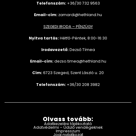
Telefonszám:
+36/30 732
9563
Email-cím:
zamardi@hethland.hu
SZEGEDI IRODA – PÉNZÜGY
Nyitva tartás:
Hétfő-Péntek, 8:00-16:30
Irodavezető:
Dezső Tímea
Email-cím:
dezso.timea@hethland.hu
Cím:
6723 Szeged, Szent László u. 20
Telefonszám:
+36/30 208 3982
Olvass tovább:
Adatkezelési tájékoztató
Adatvédelmi – Üdülő vendégeknek
Impresszum
Jogi nyilatkozat