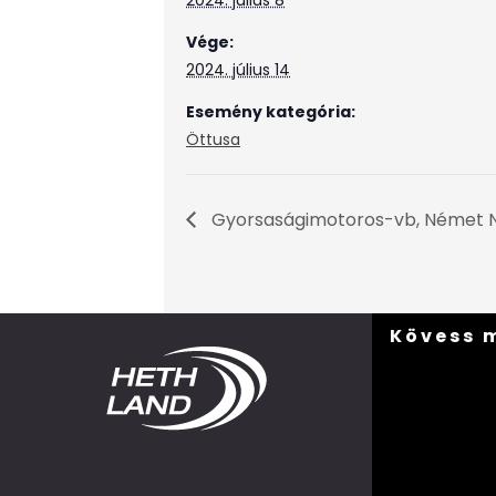
2024. július 8
Vége:
2024. július 14
Esemény kategória:
Öttusa
Gyorsaságimotoros-vb, Német N
Kövess 