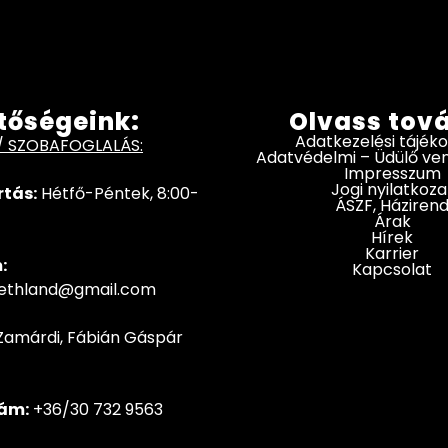
tőségeink:
Olvass tov
Adatkezelési tájék
/ SZOBAFOGLALÁS:
Adatvédelmi – Üdülő v
Impresszum
Jogi nyilatkoza
rtás:
Hétfő-Péntek, 8:00-
ÁSZF, Háziren
Árak
Hírek
Karrier
:
Kapcsolat
hethland@gmail.com
Zamárdi, Fábián Gáspár
ám:
+36/30 732 9563