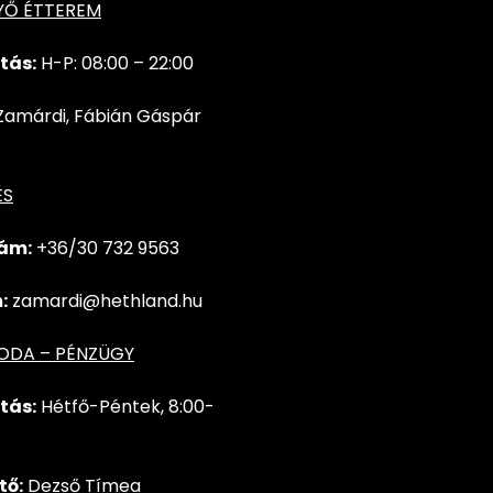
YŐ ÉTTEREM
tás:
H-P: 08:00 – 22:00
Zamárdi, Fábián Gáspár
ÉS
ám:
+36/30 732
9563
:
zamardi@hethland.hu
RODA – PÉNZÜGY
tás:
Hétfő-Péntek, 8:00-
tő:
Dezső Tímea