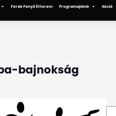
Ferde Fenyő Étterem
Programajánló
Akció
pa-bajnokság