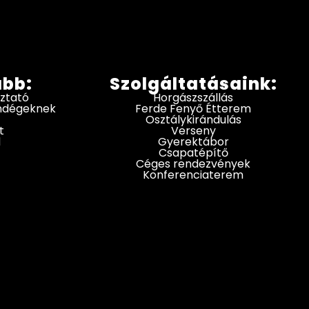
ább:
Szolgáltatásaink:
oztató
Horgászszállás
endégeknek
Ferde Fenyő Étterem
Osztálykirándulás
t
Verseny
d
Gyerektábor
Csapatépítő
Céges rendezvények
Konferenciaterem