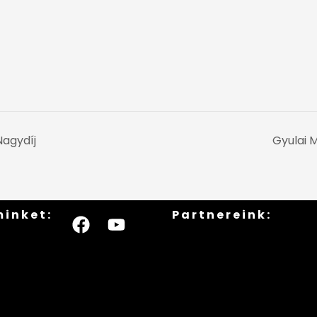
agydíj
Gyulai 
minket:
Partnereink: