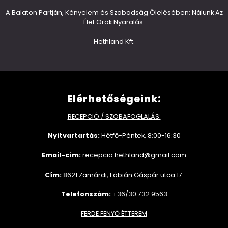
A Balaton Partján, Kényelem és Szabadság Ölelésében: Nálunk Az
Élet Örök Nyaralás.
Hethland Kft.
Elérhetőségeink:
RECEPCIÓ / SZOBAFOGLALÁS:
Nyitvartartás:
Hétfő-Péntek, 8:00-16:30
Email-cím:
recepcio.hethland@gmail.com
Cím:
8621 Zamárdi, Fábián Gáspár utca 17.
Telefonszám:
+36/30 732 9563
FERDE FENYŐ ÉTTEREM