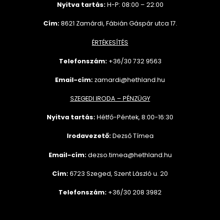
Nyitva tartás:
H-P: 08:00 – 22:00
Cím:
8621 Zamárdi, Fábián Gáspár utca 17.
ÉRTÉKESÍTÉS
Telefonszám:
+36/30 732
9563
Email-cím:
zamardi@hethland.hu
SZEGEDI IRODA – PÉNZÜGY
Nyitva tartás:
Hétfő-Péntek, 8:00-16:30
Irodavezető:
Dezső Tímea
Email-cím:
dezso.timea@hethland.hu
Cím:
6723 Szeged, Szent László u. 20
Telefonszám:
+36/30 208 3982