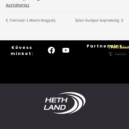
Asztaltenisz
Formula–1, Miami Nagydíj
Íjász-Európa-bajnokság
Partnereink:
Kövess
minket: