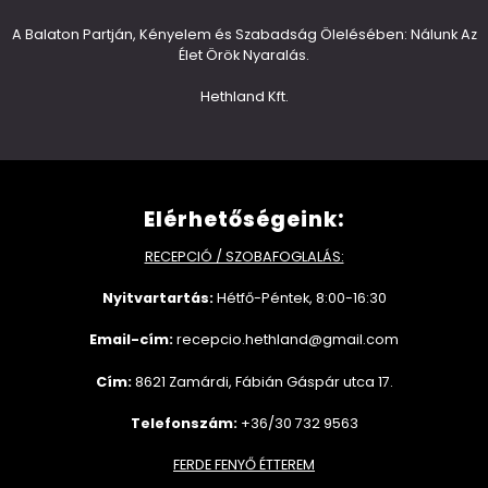
A Balaton Partján, Kényelem és Szabadság Ölelésében: Nálunk Az
Élet Örök Nyaralás.
Hethland Kft.
Elérhetőségeink:
RECEPCIÓ / SZOBAFOGLALÁS:
Nyitvartartás:
Hétfő-Péntek, 8:00-16:30
Email-cím:
recepcio.hethland@gmail.com
Cím:
8621 Zamárdi, Fábián Gáspár utca 17.
Telefonszám:
+36/30 732 9563
FERDE FENYŐ ÉTTEREM