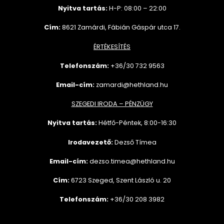
Nyitva tartás:
H-P: 08:00 – 22:00
Cím:
8621 Zamárdi, Fábián Gáspár utca 17.
ÉRTÉKESÍTÉS
Telefonszám:
+36/30 732
9563
Email-cím:
zamardi@hethland.hu
SZEGEDI IRODA – PÉNZÜGY
Nyitva tartás:
Hétfő-Péntek, 8:00-16:30
Irodavezető:
Dezső Tímea
Email-cím:
dezso.timea@hethland.hu
Cím:
6723 Szeged, Szent László u. 20
Telefonszám:
+36/30 208 3982