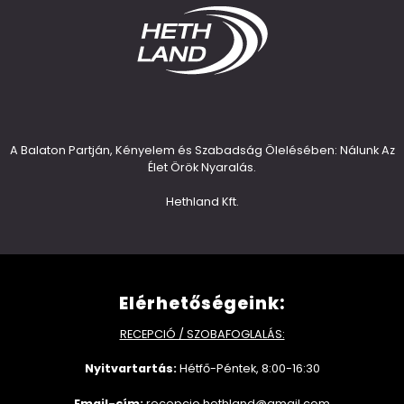
A Balaton Partján, Kényelem és Szabadság Ölelésében: Nálunk Az
Élet Örök Nyaralás.
Hethland Kft.
Elérhetőségeink:
RECEPCIÓ / SZOBAFOGLALÁS:
Nyitvartartás:
Hétfő-Péntek, 8:00-16:30
Email-cím:
recepcio.hethland@gmail.com