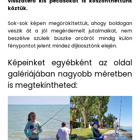
visszatérő kis pecásokat is köszönthettünk
köztük.
Sok-sok képen megörökítettük, ahogy boldogan
veszik át a jól megérdemelt jutalmaikat, nem
beszélve szüleik büszke arcáról: mindig külön
fénypontot jelent mindez díjkiosztónk elején.
Képeinket egyébként az oldal
galériájában nagyobb méretben
is megtekintheted: