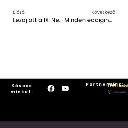
Előző
Következő
Lezajlott a IX. Nemzetközi Hethland Balatoni Feeder Kupa, íme az eredmények és temérdek fotó!
Minden eddiginél sikeresebb és rekordokban gazdag versenyt zárt a IX. Nemzetközi Hethland Balatoni Feeder Kupa!
Partnereink:
Kövess
minket: