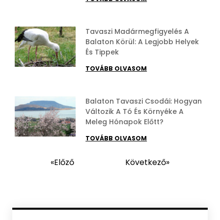
Tavaszi Madármegfigyelés A
Balaton Körül: A Legjobb Helyek
És Tippek
TOVÁBB OLVASOM
Balaton Tavaszi Csodái: Hogyan
Változik A Tó És Környéke A
Meleg Hónapok Előtt?
TOVÁBB OLVASOM
«Előző
Következő»