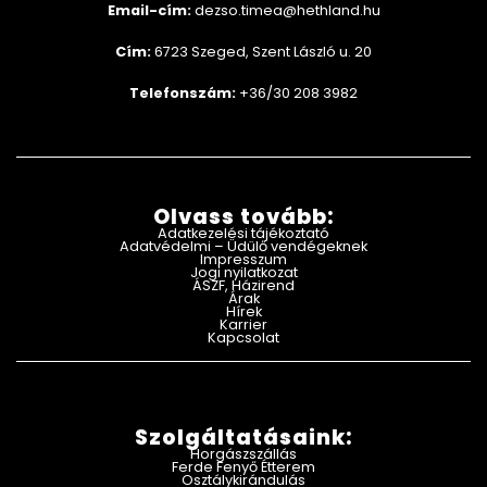
Email-cím:
dezso.timea@hethland.hu
Cím:
6723 Szeged, Szent László u. 20
Telefonszám:
+36/30 208 3982
Olvass tovább:
Adatkezelési tájékoztató
Adatvédelmi – Üdülő vendégeknek
Impresszum
Jogi nyilatkozat
ÁSZF, Házirend
Árak
Hírek
Karrier
Kapcsolat
Szolgáltatásaink:
Horgászszállás
Ferde Fenyő Étterem
Osztálykirándulás