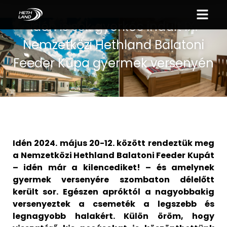
Idén is sok gyerkőc indult IX.
Nemzetközi Hethland Balatoni
Feeder Kupa gyermek versenyén
Idén 2024. május 20-12. között rendeztük meg
a Nemzetközi Hethland Balatoni Feeder Kupát
– idén már a kilencediket! – és amelynek
gyermek versenyére szombaton délelőtt
került sor. Egészen apróktól a nagyobbakig
versenyeztek a csemeték a legszebb és
legnagyobb halakért. Külön öröm, hogy