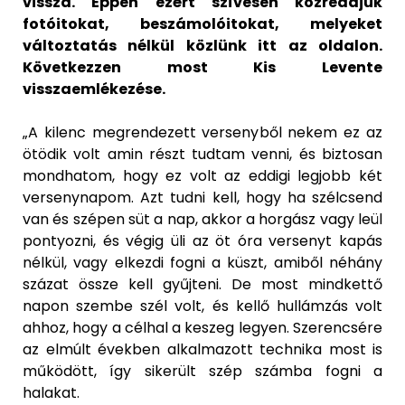
vissza. Éppen ezért szívesen közreadjuk
fotóitokat, beszámolóitokat, melyeket
változtatás nélkül közlünk itt az oldalon.
Következzen most Kis Levente
visszaemlékezése.
„A kilenc megrendezett versenyből nekem ez az
ötödik volt amin részt tudtam venni, és biztosan
mondhatom, hogy ez volt az eddigi legjobb két
versenynapom. Azt tudni kell, hogy ha szélcsend
van és szépen süt a nap, akkor a horgász vagy leül
pontyozni, és végig üli az öt óra versenyt kapás
nélkül, vagy elkezdi fogni a küszt, amiből néhány
százat össze kell gyűjteni. De most mindkettő
napon szembe szél volt, és kellő hullámzás volt
ahhoz, hogy a célhal a keszeg legyen. Szerencsére
az elmúlt években alkalmazott technika most is
működött, így sikerült szép számba fogni a
halakat.