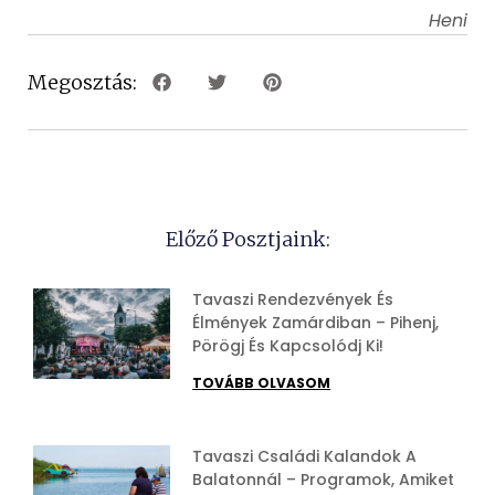
Heni
Megosztás:
Előző Posztjaink:
Tavaszi Rendezvények És
Élmények Zamárdiban – Pihenj,
Pörögj És Kapcsolódj Ki!
TOVÁBB OLVASOM
Tavaszi Családi Kalandok A
Balatonnál – Programok, Amiket