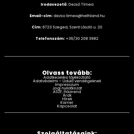
Irodavezető:
Dezső Tímea
Email-cím:
dezso.timea@hethland.hu
Cím:
6723 Szeged, Szent László u. 20
Telefonszám:
+36/30 208 3982
Olvass tovább:
Adatkezelési tájékoztató
Adatvédelmi – Üdülő vendégeknek
Impresszum
Jogi nyilatkozat
ÁSZF, Házirend
Árak
Hírek
Karrier
Kapcsolat
Szolgáltatásaink: