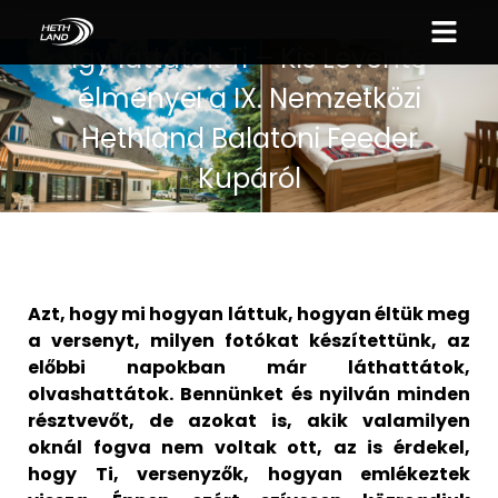
Így láttátok Ti – Kis Levente
élményei a IX. Nemzetközi
Hethland Balatoni Feeder
Kupáról
Azt, hogy mi hogyan láttuk, hogyan éltük meg
a versenyt, milyen fotókat készítettünk, az
előbbi napokban már láthattátok,
olvashattátok. Bennünket és nyilván minden
résztvevőt, de azokat is, akik valamilyen
oknál fogva nem voltak ott, az is érdekel,
hogy Ti, versenyzők, hogyan emlékeztek