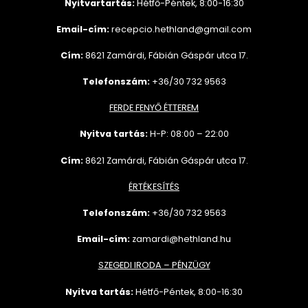
Nyitvartartás:
Hétfő-Péntek, 8:00-16:30
Email-cím:
recepcio.hethland@gmail.com
Cím:
8621 Zamárdi, Fábián Gáspár utca 17.
Telefonszám:
+36/30 732 9563
FERDE FENYŐ ÉTTEREM
Nyitva tartás:
H-P: 08:00 – 22:00
Cím:
8621 Zamárdi, Fábián Gáspár utca 17.
ÉRTÉKESÍTÉS
Telefonszám:
+36/30 732
9563
Email-cím:
zamardi@hethland.hu
SZEGEDI IRODA – PÉNZÜGY
Nyitva tartás:
Hétfő-Péntek, 8:00-16:30