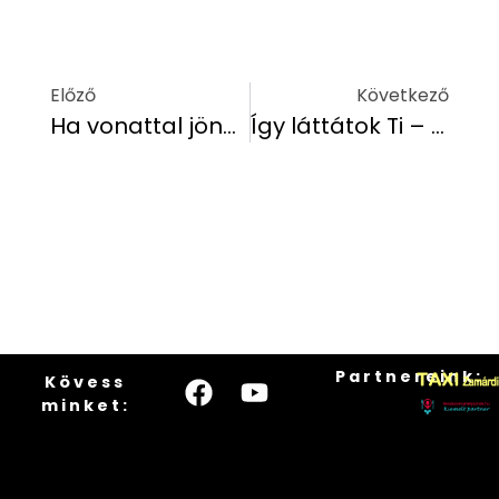
Előző
Következő
Ha vonattal jönnél hozzánk Zamárdiba, erre is figyelj!
Így láttátok Ti – Balogh József élményei a IX. Nemzetközi Hethland Balatoni Feeder Kupáról
Partnereink:
Kövess
minket: