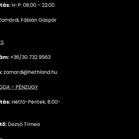
tás:
H-P: 08:00 – 22:00
Zamárdi, Fábián Gáspár
ÉS
ám:
+36/30 732
9563
:
zamardi@hethland.hu
RODA – PÉNZÜGY
tás:
Hétfő-Péntek, 8:00-
tő:
Dezső Tímea