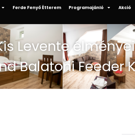
Ferde Fenyő Étterem
Programajánló
Akció
 Kis Levente élménye
nd Balatoni Feeder 