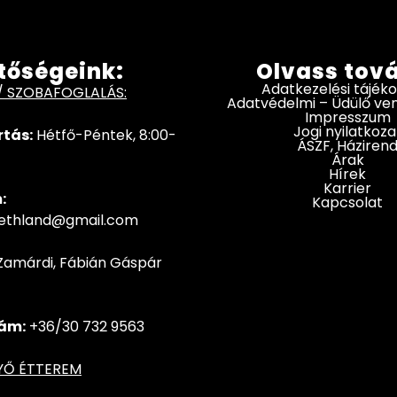
tőségeink:
Olvass tov
Adatkezelési tájék
/ SZOBAFOGLALÁS:
Adatvédelmi – Üdülő v
Impresszum
Jogi nyilatkoza
rtás:
Hétfő-Péntek, 8:00-
ÁSZF, Háziren
Árak
Hírek
Karrier
:
Kapcsolat
hethland@gmail.com
Zamárdi, Fábián Gáspár
ám:
+36/30 732 9563
YŐ ÉTTEREM