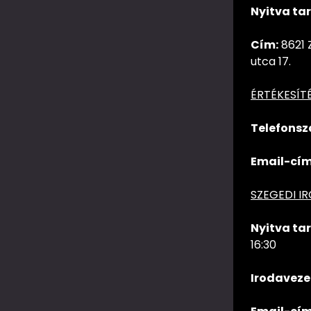
Nyitva tar
Cím:
8621 
utca 17.
ÉRTÉKESÍT
Telefonsz
Email-cím
SZEGEDI I
Nyitva tar
16:30
Irodaveze