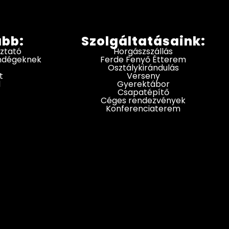
ább:
Szolgáltatásaink:
oztató
Horgászszállás
endégeknek
Ferde Fenyő Étterem
Osztálykirándulás
t
Verseny
d
Gyerektábor
Csapatépítő
Céges rendezvények
Konferenciaterem