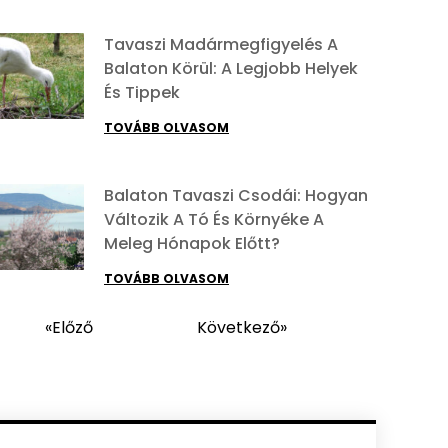
Tavaszi Madármegfigyelés A
Balaton Körül: A Legjobb Helyek
És Tippek
TOVÁBB OLVASOM
Balaton Tavaszi Csodái: Hogyan
Változik A Tó És Környéke A
Meleg Hónapok Előtt?
TOVÁBB OLVASOM
«Előző
Következő»