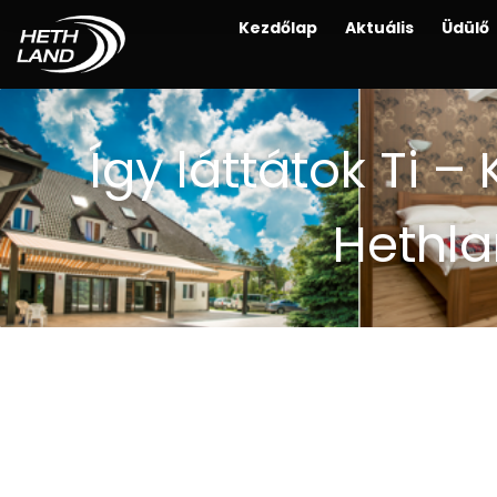
Kezdőlap
Aktuális
Üdülő
Így láttátok Ti –
Hethla