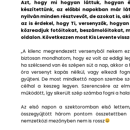
Azt, hogy mi hogyan láttuk, hogyan é
készítettünk, az előbbi napokban már lá
nyilván minden résztvevőt, de azokat is, ak
az is érdekel, hogy Ti, versenyzők, hogyan
közreadjuk fotóitokat, beszámolóitokat, me
oldalon. Következzen most Kis Levente viss
„A kilenc megrendezett versenyből nekem ez 
biztosan mondhatom, hogy ez volt az eddigi le
ha szélcsend van és szépen süt a nap, akkor a h
óra versenyt kapás nélkül, vagy elkezdi fogn
gyűjteni. De most mindkettő napon szembe szél
célhal a keszeg legyen. Szerencsére az elm
működött, így sikerült szép számba fogni a hala
Az első napon a szektoromban első lettem
összegyűjtött három pontom összetettben h
nemzetközi mezőnyben nem is rossz