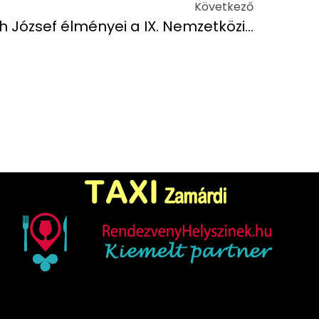
Következő
Így láttátok Ti – Balogh József élményei a IX. Nemzetközi Hethland Balatoni Feeder Kupáról