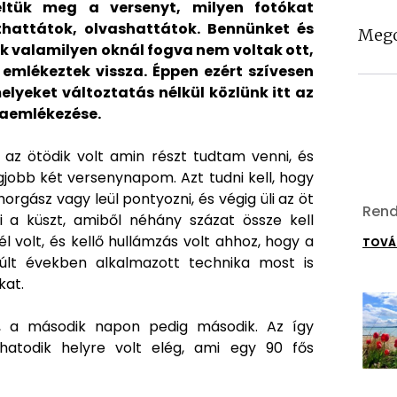
ltük meg a versenyt, milyen fotókat
thattátok, olvashattátok. Bennünket és
Mego
ik valamilyen oknál fogva nem voltak ott,
 emlékeztek vissza. Éppen ezért szívesen
lyeket változtatás nélkül közlünk itt az
zaemlékezése.
az ötödik volt amin részt tudtam venni, és
gjobb két versenynapom. Azt tudni kell, hogy
orgász vagy leül pontyozni, és végig üli az öt
Rend
i a küszt, amiből néhány százat össze kell
 volt, és kellő hullámzás volt ahhoz, hogy a
TOVÁ
últ években alkalmazott technika most is
kat.
, a második napon pedig második. Az így
atodik helyre volt elég, ami egy 90 fős