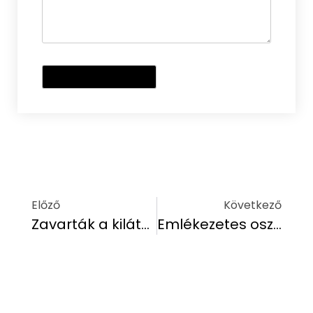
Előző
Következő
Zavarták a kilátást, ezért gázolajjal mérgezte a fákat egy férfi Zamárdiban
Emlékezetes osztálykirándulást szervez? Akkor irány Zamárdi!