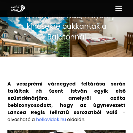
Ki nem találnád, milyen
kincsekre bukkantak a
Balatonnál
A veszprémi várnegyed feltárása során
találtak rá Szent István egyik első
ezüstdénárjára, amelyről azóta
bebizonyosodott, hogy az úgynevezett
Lancea Regis feliratú sorozatból való
–
olvasható a
hellovidek.hu
oldalán.