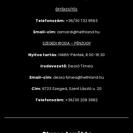
ÉRTÉKESÍTÉS
Telefonszám:
+36/30 732
9563
Email-cím:
zamardi@hethland.hu
SZEGEDI IRODA – PÉNZÜGY
Nyitva tartás:
Hétfő-Péntek, 8:00-16:30
Irodavezető:
Dezső Tímea
Email-cím:
dezso.timea@hethland.hu
Cím:
6723 Szeged, Szent László u. 20
Telefonszám:
+36/30 208 3982