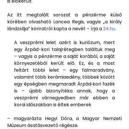
is előkerült.
Az itt megtalált sorozat a pénzérme külső
körében olvasható Lancea Regis, vagyis „a király
lándzsája” köriratról kapta a nevét – írja a
24.hu.
A veszprémi lelet azért is kuriózum, mert
egy Árpád-kori talajrétegben találtuk meg
– vagyis a pénzérme a saját korából, a saját
környezetéből került elő. Ez, és a most
feltárt többi lelet – egy falmaradvány,
valamint több kerámiaedény, többek között
egy épségben megmaradt Árpád‑kori fazék
is – újabb bizonyítéka annak, hogy a
veszprémi várnegyedben már ebben a
korai időszakban is éltek emberek
– magyarázta Hegyi Dóra, a Magyar Nemzeti
Múzeum ásatásvezető régésze.