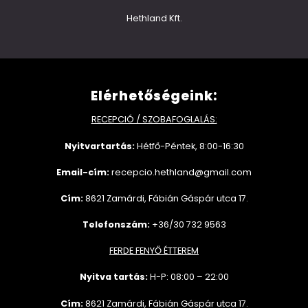
Hethland Kft.
Elérhetőségeink:
RECEPCIÓ / SZOBAFOGLALÁS:
Nyitvartartás:
Hétfő-Péntek, 8:00-16:30
Email-cím:
recepcio.hethland@gmail.com
Cím:
8621 Zamárdi, Fábián Gáspár utca 17.
Telefonszám:
+36/30 732 9563
FERDE FENYŐ ÉTTEREM
Nyitva tartás:
H-P: 08:00 – 22:00
Cím:
8621 Zamárdi, Fábián Gáspár utca 17.