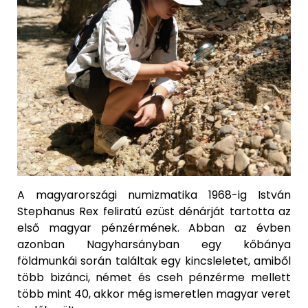
A magyarországi numizmatika 1968-ig István
Stephanus Rex feliratú ezüst dénárját tartotta az
első magyar pénzérmének. Abban az évben
azonban Nagyharsányban egy kőbánya
földmunkái során találtak egy kincsleletet, amiből
több bizánci, német és cseh pénzérme mellett
több mint 40, akkor még ismeretlen magyar veret